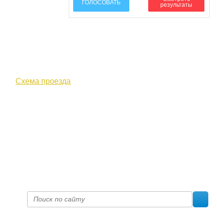
ГОЛОСОВАТЬ
результаты
610000, г. Киров, Кировская обл.,
ул. Московская, д. 10
Схема проезда
+7 (8332) 38-52-54
Факс +7 (8332) 38-23-00
prof@inform28.kirov.ru
fpoko@list.ru