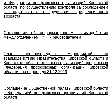
и Федерации профсоюзных организаций Кировской
области по осуществлению контроля за соблюдением
законодательства о труде лиц предпенсионного
возраста
Соглашение об информационном взаимодействии
между отделением ПФР и работодателем
План первоочередных мероприятий по
взаимодействию Правительства Кировской области и
Кировского областного союза организаций профсоюзов
«Федерация профсоюзных организаций Кировской
области» на период до 31.12.2019
Соглашение Общественной палаты Кировской области
с Федерацией профсоюзных организаций Кировской
области