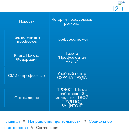
12 +
История профсоюзов
Новости
региона
Как вступить в
Профсоюз помог
профсоюз
Газета
Книга Почета
"Профсоюзная
Федерации
жизнь"
Учебный центр
СМИ о профсоюзах
ОХРАНА ТРУДА
ПРОЕКТ "Школа
работающей
Фотогалерея
молодежи "ТВОЙ
ТРУД ПОД
ЗАЩИТОЙ"
Главная
//
Направления деятельности
//
Социальное
партнерство
//
Соглашения