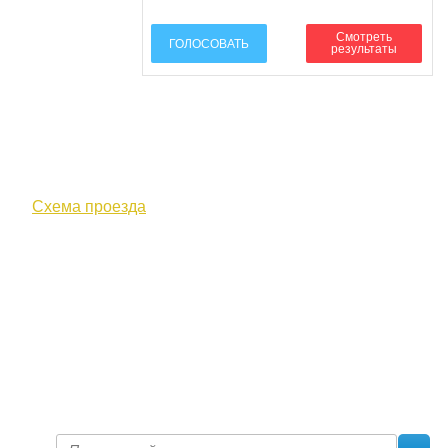
Смотреть
ГОЛОСОВАТЬ
результаты
610000, г. Киров, Кировская обл.,
ул. Московская, д. 10
Схема проезда
+7 (8332) 38-52-54
Факс +7 (8332) 38-23-00
prof@inform28.kirov.ru
fpoko@list.ru