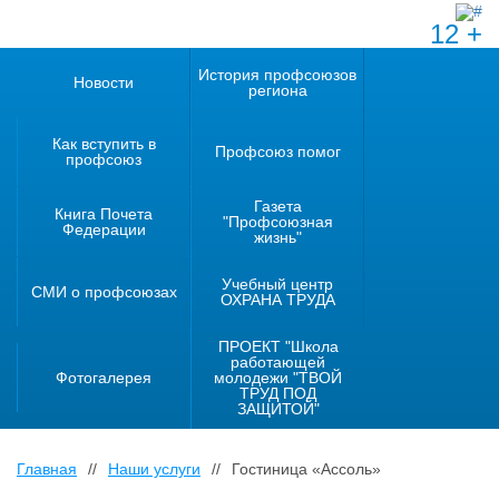
12 +
История профсоюзов
Новости
региона
Как вступить в
Профсоюз помог
профсоюз
Газета
Книга Почета
"Профсоюзная
Федерации
жизнь"
Учебный центр
СМИ о профсоюзах
ОХРАНА ТРУДА
ПРОЕКТ "Школа
работающей
Фотогалерея
молодежи "ТВОЙ
ТРУД ПОД
ЗАЩИТОЙ"
Главная
//
Наши услуги
//
Гостиница «Ассоль»