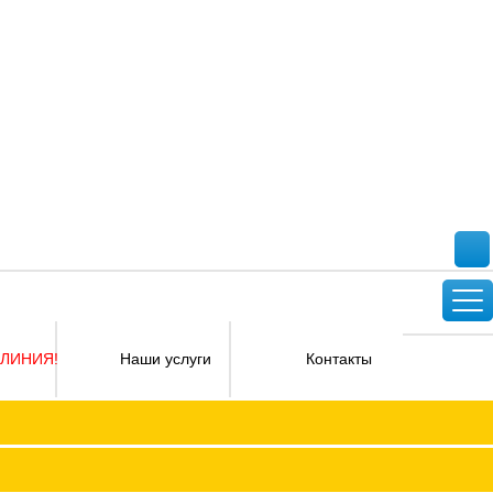
 ЛИНИЯ!
Наши услуги
Контакты
Версия для слабовидящих
ФПОКО с изменениями от 2026 года
Социальное партнерство
КО
Регламент
Защита прав