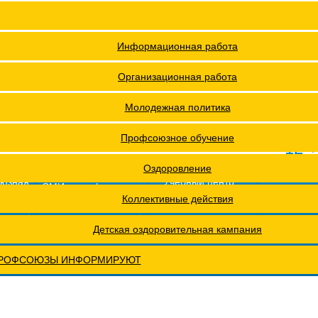
я ФПОКО
Решения Конференций
Охрана труда
Решения Советов Федерации
Информационная работа
ии
Постановления президиумов
Организационная работа
Положения
Молодежная политика
ах проведения специальной оценки условий труда (СОУТ)
Профсоюзное обучение
12 +
еты
Обращения. Заявления.
Оздоровление
оюзная
Учебный центр
СМИ о профсоюзах
ОХРАНА ТРУДА
Годовые отчеты
Коллективные действия
рактическая конференция МОТ- ФНПР
Детская оздоровительная кампания
РОФСОЮЗЫ ИНФОРМИРУЮТ