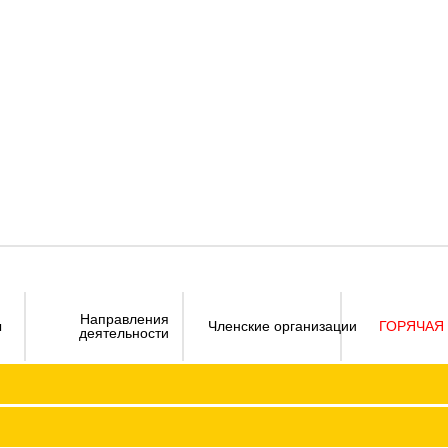
Направления
ы
Членские организации
ГОРЯЧАЯ
деятельности
Визитка
Устав 
Председатель ФПО