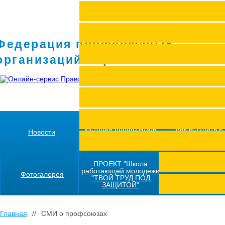
Федерация профсоюзных
организаций Кировской области
История профсоюзов
Как вступить в
Новости
региона
профсоюз
ПРОЕКТ "Школа
работающей молодежи
Фотогалерея
"ТВОЙ ТРУД ПОД
ЗАЩИТОЙ"
Главная
//
СМИ о профсоюзах