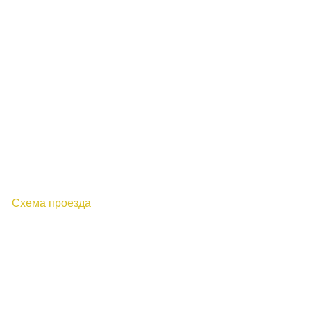
610000, г. Киров, Кировская обл.,
ул. Московская, д. 10
Схема проезда
+7 (8332) 38-52-54
Факс +7 (8332) 38-23-00