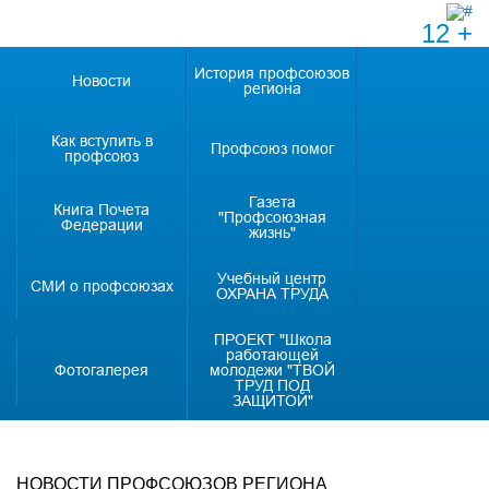
12 +
История профсоюзов
Новости
региона
Как вступить в
Профсоюз помог
профсоюз
Газета
Книга Почета
"Профсоюзная
Федерации
жизнь"
Учебный центр
СМИ о профсоюзах
ОХРАНА ТРУДА
ПРОЕКТ "Школа
работающей
Фотогалерея
молодежи "ТВОЙ
ТРУД ПОД
ЗАЩИТОЙ"
НОВОСТИ ПРОФСОЮЗОВ РЕГИОНА