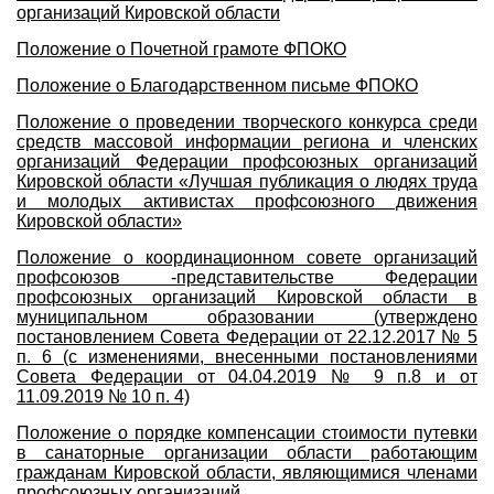
организаций Кировской области
Положение о Почетной грамоте ФПОКО
Положение о Благодарственном письме ФПОКО
Положение о проведении творческого конкурса среди
средств массовой информации региона и членских
организаций Федерации профсоюзных организаций
Кировской области «Лучшая публикация о людях труда
и молодых активистах профсоюзного движения
Кировской области»
Положение о координационном совете организаций
профсоюзов -представительстве Федерации
профсоюзных организаций Кировской области в
муниципальном образовании (утверждено
постановлением Совета Федерации от 22.12.2017 № 5
п. 6 (с изменениями, внесенными постановлениями
Совета Федерации от 04.04.2019 № 9 п.8 и от
11.09.2019 № 10 п. 4)
Положение о порядке компенсации стоимости путевки
в санаторные организации области работающим
гражданам Кировской области, являющимися членами
профсоюзных организаций