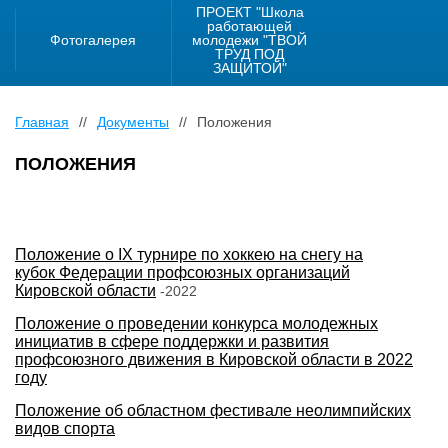
ПРОЕКТ "Школа
работающей
Фотогалерея
молодежи "ТВОЙ
ТРУД ПОД
ЗАЩИТОЙ"
Главная
//
Документы
//
Положения
ПОЛОЖЕНИЯ
Положение о IX турнире по хоккею на снегу на
кубок Федерации профсоюзных организаций
Кировской области
-2022
Положение о проведении конкурса молодежных
инициатив в сфере поддержки и развития
профсоюзного движения в Кировской области в 2022
году
Положение об областном фестивале неолимпийских
видов спорта