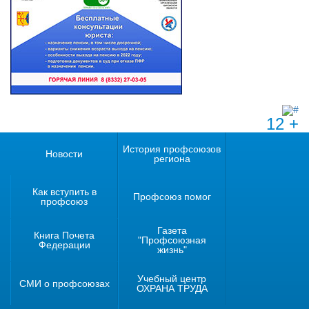
12 +
История профсоюзов
Новости
региона
Как вступить в
Профсоюз помог
профсоюз
Газета
Книга Почета
"Профсоюзная
Федерации
жизнь"
Учебный центр
СМИ о профсоюзах
ОХРАНА ТРУДА