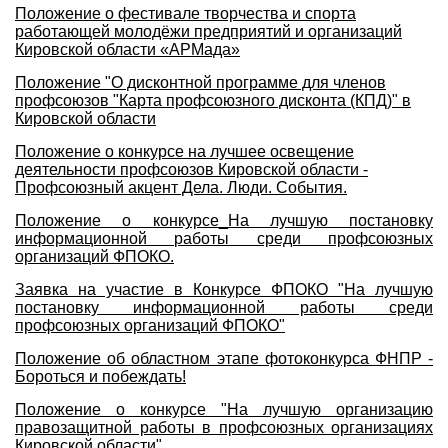
Положение о фестивале творчества и спорта
работающей молодёжи предприятий и организаций
Кировской области «АРМада»
Положение "О дисконтной программе для членов
профсоюзов "Карта профсоюзного дисконта (КПД)" в
Кировской области
Положение о конкурсе на лучшее освещение
деятельности профсоюзов Кировской области -
Профсоюзный акцент Дела. Люди. События.
Положение о конкурсе_На лучшую постановку
информационной работы среди профсоюзных
организаций ФПОКО.
Заявка на участие в Конкурсе ФПОКО "На лучшую
постановку информационной работы среди
профсоюзных организаций ФПОКО"
Положение об областном этапе фотоконкурса ФНПР -
Бороться и побеждать!
Положение о конкурсе "На лучшую организацию
правозащитной работы в профсоюзных организациях
Кировской области".