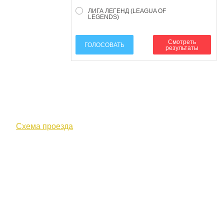
ЛИГА ЛЕГЕНД (LEAGUA OF
LEGENDS)
Смотреть
ГОЛОСОВАТЬ
результаты
610000, г. Киров, Кировская обл.,
ул. Московская, д. 10
Схема проезда
+7 (8332) 38-52-54
Факс +7 (8332) 38-23-00
prof@inform28.kirov.ru
fpoko@list.ru