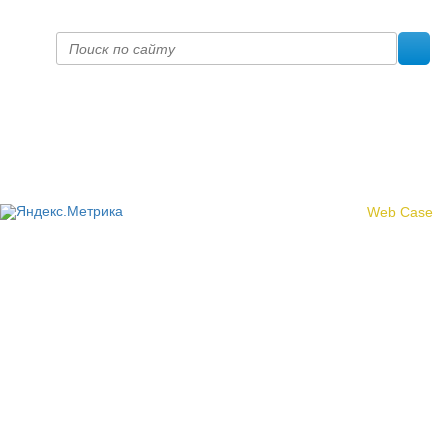
Политика конфиденциальности
© 2017 «Федерация профсоюзных организаций Кировской
области»
Создание сайта -
Web Case