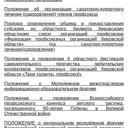
Положение об организации санаторно-курортного
лечения (оздоровления) членов профсоюза
Порядок определения объема и предоставления
субсидии из областного бюджета Кировскому
областному союзу организаций профсоюзов
«Федерация профсоюзных организаций Кировской
области» (на санаторо-курортное
лечение(оздоровление)
Положение о проведении II областного фестиваля
самодеятельного творчества любительских
коллективов профсоюзных организаций Кировской
области «Твои таланты, профсоюз!»
Положение о Молодежном межотраслевом
информационно-образовательном форуме
Положение о проведении Всероссийского
профсоюзного конкурса детского рисунка,
посвященного 80-летию Победы в Великой
Отечественной войне
ПОЛОЖЕНИЕ о региональном молодёжном форуме