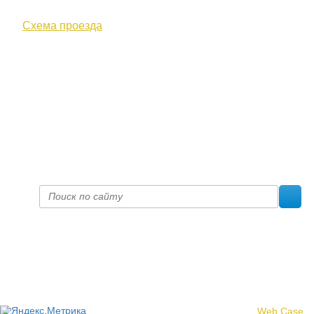
ул. Московская, д. 10
Схема проезда
+7 (8332) 38-52-54
Факс +7 (8332) 38-23-00
prof@inform28.kirov.ru
fpoko@list.ru
Политика конфиденциальности
© 2017 «Федерация профсоюзных организаций Кировской
области»
Создание сайта -
Web Case