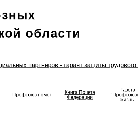
юзных
кой области
циальных партнеров - гарант защиты трудового
Газета
в
Книга Почета
Профсоюз помог
"Профсоюз
Федерации
жизнь"