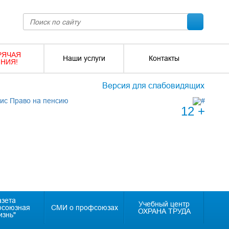
РЯЧАЯ
Наши услуги
Контакты
НИЯ!
Версия для слабовидящих
12 +
азета
Учебный центр
фсоюзная
СМИ о профсоюзах
ОХРАНА ТРУДА
изнь"