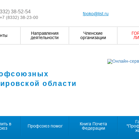
8332) 38-52-54
fpoko@list.ru
+7 (8332) 38-23-00
Направления
Членские
ГО
нты
деятельности
организации
ЛИ
рофсоюзных
Кировской области
Г
пить в
Книга Почета
Профсоюз помог
"Про
оюз
Федерации
ж