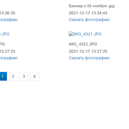
Баннер к 16 ноября-.jpg
13:36:35
2021-12-17 13:34:43
тографию
Скачать фотографию
JPG
IMG_4321.JPG
13:27:33
2021-12-17 13:27:25
тографию
Скачать фотографию
1
2
3
4
prof@inform28.kirov.ru
8332) 38-52-54
+7 (8332) 38-23-00
fpoko@list.ru