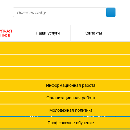
РЯЧАЯ
Наши услуги
Контакты
НИЯ!
ПОКО с изменениями от 2026 года
Социальное партнерство
Версия для слабовидящих
О
Регламент
Защита прав
12 +
я ФПОКО
Решения Конференций
Охрана труда
ешения Советов Федерации
Информационная работа
и
остановления президиумов
Организационная работа
Положения
Молодежная политика
азета
Учебный центр
фсоюзная
СМИ о профсоюзах
ОХРАНА ТРУДА
изнь"
х проведения специальной оценки условий труда (СОУТ)
Профсоюзное обучение