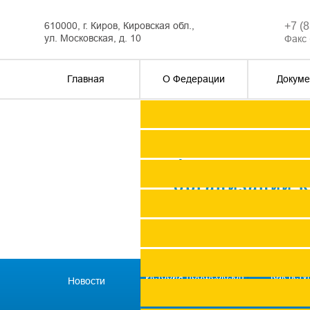
610000, г. Киров, Кировская обл.,
+7 (
ул. Московская, д. 10
Факс 
Главная
О Федерации
Докуме
Федерация п
организаций 
История профсоюзов
Как всту
Новости
региона
профс