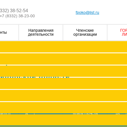
8332) 38-52-54
fpoko@list.ru
+7 (8332) 38-23-00
Направления
Членские
ГО
нты
деятельности
организации
ЛИ
Визитка
Устав Ф
Председатель ФПОК
рофсоюзных
Заместитель председател
Кировской области
Структура
Р
Членские организаци
П
Аппарат
Г
пить в
Книга Почета
Профсоюз помог
"Про
оюз
Федерации
ж
Сводные данные о результата
Молодежный совет