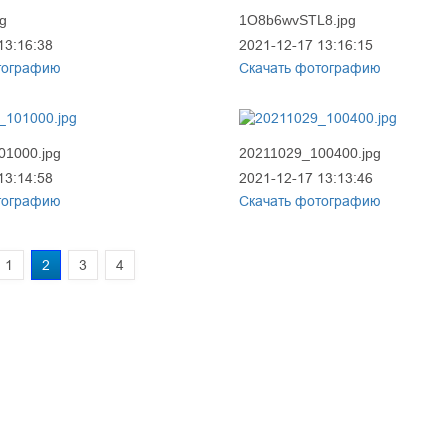
g
1O8b6wvSTL8.jpg
13:16:38
2021-12-17 13:16:15
тографию
Скачать фотографию
01000.jpg
20211029_100400.jpg
13:14:58
2021-12-17 13:13:46
тографию
Скачать фотографию
1
2
3
4
prof@inform28.kirov.ru
8332) 38-52-54
+7 (8332) 38-23-00
fpoko@list.ru