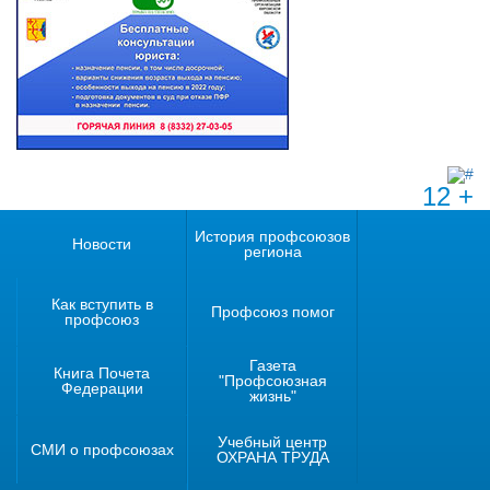
12 +
История профсоюзов
Новости
региона
Как вступить в
Профсоюз помог
профсоюз
Газета
Книга Почета
"Профсоюзная
Федерации
жизнь"
Учебный центр
СМИ о профсоюзах
ОХРАНА ТРУДА