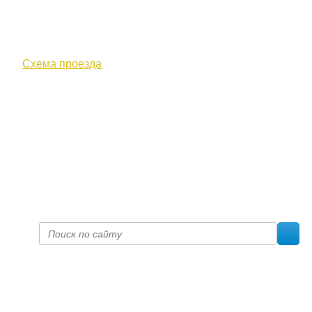
610000, г. Киров, Кировская обл.,
ул. Московская, д. 10
Схема проезда
+7 (8332) 38-52-54
Факс +7 (8332) 38-23-00
prof@inform28.kirov.ru
fpoko@list.ru
Политика конфиденциальности
© 2017 «Федерация профсоюзных организаций Кировской
области»