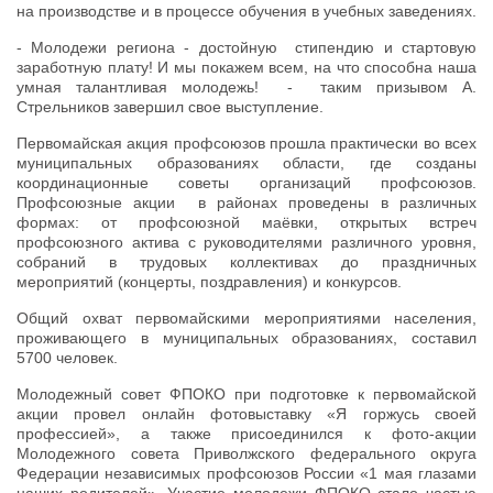
на производстве и в процессе обучения в учебных заведениях.
- Молодежи региона - достойную стипендию и стартовую
заработную плату! И мы покажем всем, на что способна наша
умная талантливая молодежь! - таким призывом А.
Стрельников завершил свое выступление.
Первомайская акция профсоюзов прошла практически во всех
муниципальных образованиях области, где созданы
координационные советы организаций профсоюзов.
Профсоюзные акции в районах проведены в различных
формах: от профсоюзной маёвки, открытых встреч
профсоюзного актива с руководителями различного уровня,
собраний в трудовых коллективах до праздничных
мероприятий (концерты, поздравления) и конкурсов.
Общий охват первомайскими мероприятиями населения,
проживающего в муниципальных образованиях, составил
5700 человек.
Молодежный совет ФПОКО при подготовке к первомайской
акции провел онлайн фотовыставку «Я горжусь своей
профессией», а также присоединился к фото-акции
Молодежного совета Приволжского федерального округа
Федерации независимых профсоюзов России «1 мая глазами
наших родителей». Участие молодежи ФПОКО стало частью