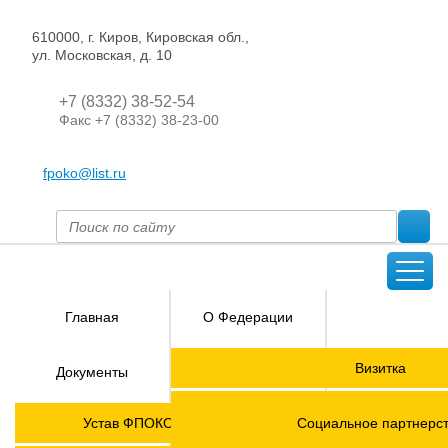
610000, г. Киров, Кировская обл.,
ул. Московская, д. 10
+7 (8332) 38-52-54
Факс +7 (8332) 38-23-00
fpoko@list.ru
Главная
О Федерации
Направления
Визитка
Документы
деятельности
Председатель ФПОК
Членские
ГОРЯЧАЯ
Устав ФПОКО с изменениями от 2026 года
Социальное партнерс
организации
ЛИНИЯ!