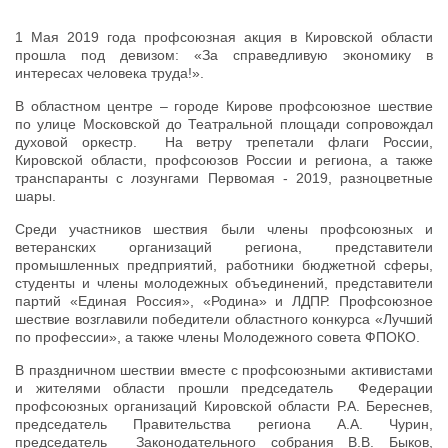
1 Мая 2019 года профсоюзная акция в Кировской области
прошла под девизом: «За справедливую экономику в
интересах человека труда!».
В областном центре – городе Кирове профсоюзное шествие
по улице Московской до Театральной площади сопровождал
духовой оркестр. На ветру трепетали флаги России,
Кировской области, профсоюзов России и региона, а также
транспаранты с лозунгами Первомая - 2019, разноцветные
шары.
Среди участников шествия были члены профсоюзных и
ветеранских организаций региона, представители
промышленных предприятий, работники бюджетной сферы,
студенты и члены молодежных объединений, представители
партий «Единая Россия», «Родина» и ЛДПР. Профсоюзное
шествие возглавили победители областного конкурса «Лучший
по профессии», а также члены Молодежного совета ФПОКО.
В праздничном шествии вместе с профсоюзными активистами
и жителями области прошли председатель Федерации
профсоюзных организаций Кировской области Р.А. Береснев,
председатель Правительства региона А.А. Чурин,
председатель Законодательного собрания В.В. Быков,