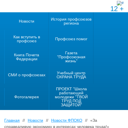
12 +
История профсоюзов
Новости
региона
Как вступить в
Профсоюз помог
профсоюз
Газета
Книга Почета
"Профсоюзная
Федерации
жизнь"
Учебный центр
СМИ о профсоюзах
ОХРАНА ТРУДА
ПРОЕКТ "Школа
работающей
Фотогалерея
молодежи "ТВОЙ
ТРУД ПОД
ЗАЩИТОЙ"
Главная
//
Новости
//
Новости ФПОКО
//
«За
справедливую экономику в интересах человека труда!»