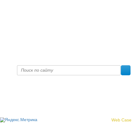
+7 (8332) 38-52-54
Факс +7 (8332) 38-23-00
prof@inform28.kirov.ru
fpoko@list.ru
Политика конфиденциальности
© 2017 «Федерация профсоюзных организаций Кировской
области»
Создание сайта -
Web Case