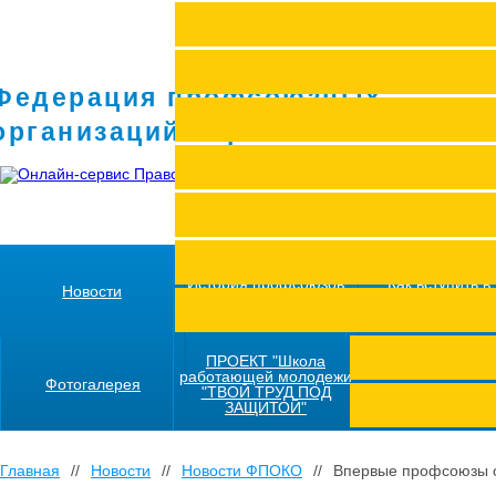
Федерация профсоюзных
организаций Кировской области
История профсоюзов
Как вступить в
Новости
региона
профсоюз
ПРОЕКТ "Школа
работающей молодежи
Фотогалерея
"ТВОЙ ТРУД ПОД
ЗАЩИТОЙ"
Главная
//
Новости
//
Новости ФПОКО
//
Впервые профсоюзы о