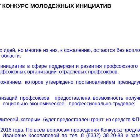
 КОНКУРС МОЛОДЕЖНЫХ ИНИЦИАТИВ
идей, но многие из них, к сожалению, остаются без воп
области.
нициатив в сфере поддержки и развития профсоюзного д
рофсоюзных организаций отраслевых профсоюзов.
оложением, которое утверждено постановлением презид
заций профсоюзов предоставлена возможность получи
оциально-экономическое; профессионально-трудовое; п
дителей, которым будет предоставлен грант из средств ФП
я 2018 года. По всем вопросам проведения Конкурса пре
е Ивановне Косолаповой по тел. 8 (8332) 38-20-88 и з