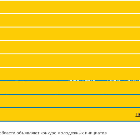
Заместитель председател
Структура
Членские организац
Аппарат
Сводные данные о результат
Молодежный совет
Координационные сов
Книга Почета
Газета "Профс
Профсоюз помог
Федерации
жизнь"
Профсоюзы ПФО
Научно-п
П
бласти объявляют конкурс молодежных инициатив