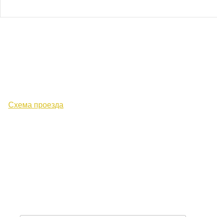
610000, г. Киров, Кировская обл.,
ул. Московская, д. 10
Схема проезда
+7 (8332) 38-52-54
Факс +7 (8332) 38-23-00
prof@inform28.kirov.ru
fpoko@list.ru