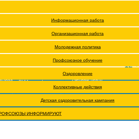
я ФПОКО
Решения Конференций
Охрана труда
Решения Советов Федерации
Информационная работа
ии
Постановления президиумов
Организационная работа
Положения
Молодежная политика
ах проведения специальной оценки условий труда (СОУТ)
Профсоюзное обучение
12 +
еты
Обращения. Заявления.
Оздоровление
оюзная
Учебный центр
СМИ о профсоюзах
ОХРАНА ТРУДА
Годовые отчеты
Коллективные действия
рактическая конференция МОТ- ФНПР
Детская оздоровительная кампания
РОФСОЮЗЫ ИНФОРМИРУЮТ