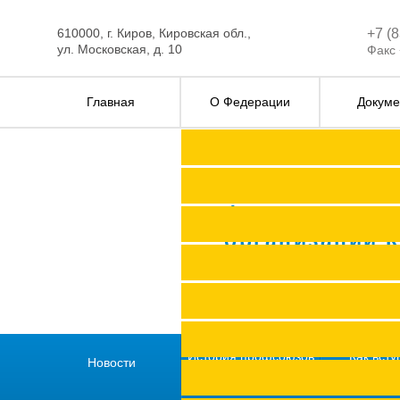
610000, г. Киров, Кировская обл.,
+7 (
ул. Московская, д. 10
Факс 
Главная
О Федерации
Докуме
Федерация п
организаций 
История профсоюзов
Как всту
Новости
региона
профс