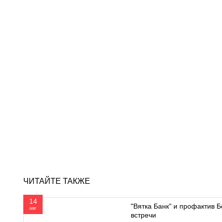
ЧИТАЙТЕ ТАКЖЕ
14
"Вятка Банк" и профактив Б
авг
встречи