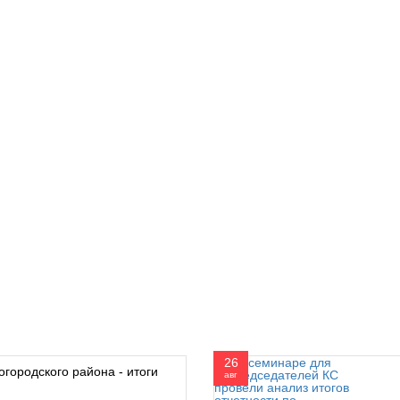
26
огородского района - итоги
авг