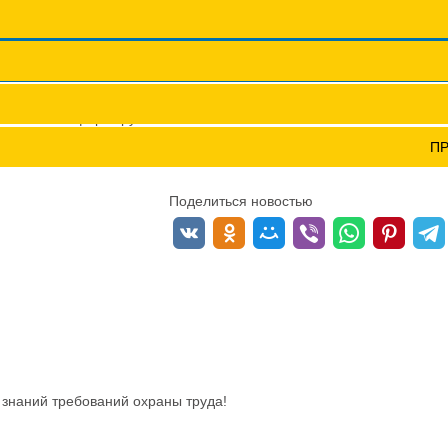
Координационные сов
Профсоюзы ПФО
Научно-пр
р ФПОКО информирует
П
Поделиться новостью
знаний требований охраны труда!