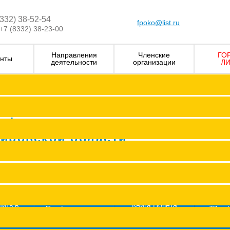
8332) 38-52-54
fpoko@list.ru
+7 (8332) 38-23-00
Направления
Членские
ГО
нты
деятельности
организации
ЛИ
Визитка
Устав Ф
Председатель ФПОК
рофсоюзных
Заместитель председател
Кировской области
Структура
Р
Членские организаци
П
Аппарат
Г
пить в
Книга Почета
Профсоюз помог
"Про
оюз
Федерации
ж
Сводные данные о результата
Молодежный совет