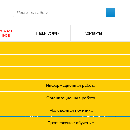
РЯЧАЯ
Наши услуги
Контакты
НИЯ!
ПОКО с изменениями от 2026 года
Социальное партнерство
Версия для слабовидящих
О
Регламент
Защита прав
12 +
я ФПОКО
Решения Конференций
Охрана труда
ешения Советов Федерации
Информационная работа
и
остановления президиумов
Организационная работа
Положения
Молодежная политика
азета
Учебный центр
фсоюзная
СМИ о профсоюзах
ОХРАНА ТРУДА
изнь"
х проведения специальной оценки условий труда (СОУТ)
Профсоюзное обучение