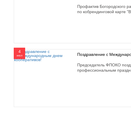
Профактив Богородского р
по кобрендинговой карте "В
4
Поздравление с Междунаро
июл
Председатель ФПОКО поздр
профессиональным праздн