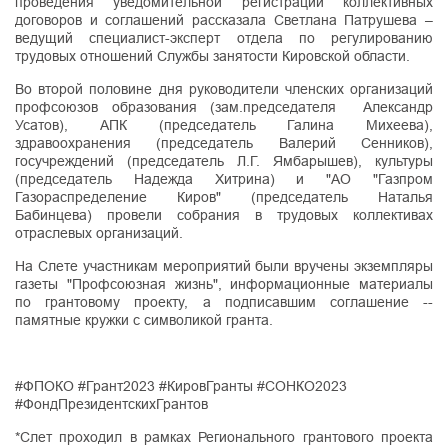
проведения уведомительной регистрации коллективных
договоров и соглашений рассказала Светлана Патрушева –
ведущий специалист-эксперт отдела по регулированию
трудовых отношений Службы занятости Кировской области.
Во второй половине дня руководители членских организаций
профсоюзов образования (зам.председателя Александр
Усатов), АПК (председатель Галина Михеева),
здравоохранения (председатель Валерий Сенников),
госучреждений (председатель Л.Г. Ямбарышев), культуры
(председатель Надежда Хитрина) и "АО "Газпром
Газораспределение Киров" (председатель Наталья
Бабинцева) провели собрания в трудовых коллективах
отраслевых организаций.
На Слете участникам мероприятий были вручены экземпляры
газеты "Профсоюзная жизнь", информационные материалы
по грантовому проекту, а подписавшим соглашение --
памятные кружки с символикой гранта.
#ФПОКО #Грант2023 #КировГранты #СОНКО2023
#ФондПрезидентскихГрантов
*Слет проходил в рамках Регионального грантового проекта