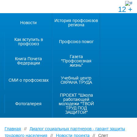
12 +
История профсоюзов
Новости
региона
Как вступить в
Профсоюз помог
профсоюз
Газета
Книга Почета
"Профсоюзная
Федерации
жизнь"
Учебный центр
СМИ о профсоюзах
ОХРАНА ТРУДА
ПРОЕКТ "Школа
работающей
Фотогалерея
молодежи "ТВОЙ
ТРУД ПОД
ЗАЩИТОЙ"
Главная
//
Диалог социальных партнеров - гарант защиты
трудового населения
//
Новости проекта
//
Слет