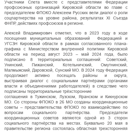
Участники Слета вместе с представителями Федерации
профсоюзных организаций Кировской области во главе с
председателем ФПОКО Алексеем Русских вели диалог о роли
соцпартнерства на уровне района, результатах XI Съезда
ФНПР, действиях профсоюзов в регионе.
Алексей Владимирович отметил, что в 2023 году в ходе
посещения муниципальных образований Федерацией и
УГСЗН Кировской области в рамках согласованного плана-
графика с Министерством внутренней политики Кировской
области на период август 2023 – май 2024 года, было
подписано 8 территориальных соглашений: Советский,
Унинский, Пижанский, Котельничский, Омутнинский,
Малмыжский, Даровской, Сунский МО. В 2024 году Федерация
продолжает активно посещать районы и округа,
выстраивая диалог с социальными партнёрами (органами
власти и объединениями работодателей) в следствие чего
подписаны территориальные трёхсторонние
соглашения в Тужинском, Лузском, Яранском и Кикнурском
МО. Со стороны ФПОКО в 26 МО созданы координационные
советы – представительства ФПОКО по взаимодействию по
вопросам социального партнёрства. Председатели
координационных советов являются одной из 3 сторон
социального партнёрства на местах. Буквально 20 мая в
правительстве региона состоялась областная трехсторонняя