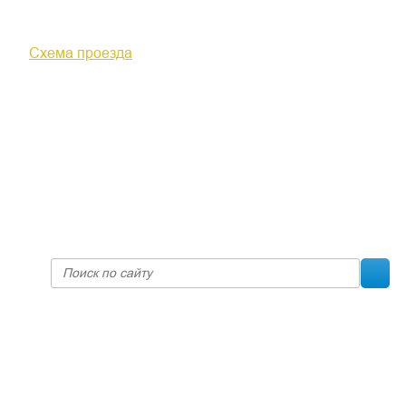
610000, г. Киров, Кировская обл.,
ул. Московская, д. 10
Схема проезда
+7 (8332) 38-52-54
Факс +7 (8332) 38-23-00
prof@inform28.kirov.ru
fpoko@list.ru
Политика конфиденциальности
© 2017 «Федерация профсоюзных организаций Кировской
области»