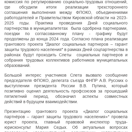
комиссия по регулированию социально-трудовых отношений,
где обсудили итоги реализации трехстороннего
соглашения выполнения между ФПОКО, объединениями
работодателей и Правительством Кировской области на 2023-
2025 годы. Практика проведения Дней социального
партнерства в муниципалитетах была одобрена партнерами,
поездки по согласованному плану - графику будут
продолжены до конца 2024 года. Согласно плана реализации
грантового проекта "Диалог социальных партнеров – гарант
защиты трудового населения" в рамках Дней соцпартнерства в
районах будут проходить Слеты социальных партнеров и
собрания трудовых коллективов работников муниципальных
образований.
Большой интерес участников Слета вызвало сообщение
председателя ФПОКО, делегата съезда ФНПР А.В. Русских о
выступлении президента России В.В. Путина, который
позитивно оценил деятельность профсоюзов за прошедший
пятилетний период, обозначил аспекты совместных
действий в будущем взаимодействии.
Презентацию грантового проекта «Диалог социальных
партнёров – гарант защиты трудового населения»* провела
юрист проекта, главный правовой инспектор труда-
юрисконсульт Мария Седых. Об актуальных вопросах