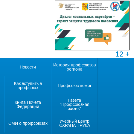
12 +
История профсоюзов
Новости
региона
Как вступить в
Профсоюз помог
профсоюз
Газета
Книга Почета
"Профсоюзная
Федерации
жизнь"
Учебный центр
СМИ о профсоюзах
ОХРАНА ТРУДА