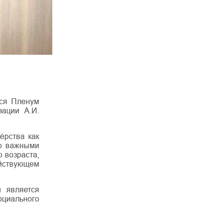
лся Пленум
зации А.И.
ёрства как
то важными
 возраста,
ействующем
 является
оциального