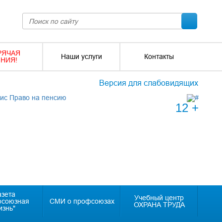
РЯЧАЯ
Наши услуги
Контакты
НИЯ!
Версия для слабовидящих
12 +
азета
Учебный центр
фсоюзная
СМИ о профсоюзах
ОХРАНА ТРУДА
изнь"