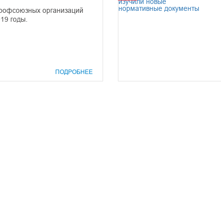
профсоюзных организаций
19 годы.
ПОДРОБНЕЕ
prof@inform28.kirov.ru
8332) 38-52-54
+7 (8332) 38-23-00
fpoko@list.ru