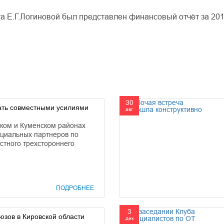
та Е.Г.Логиновой был представлен финансовый отчёт за 201
30
ать совместными усилиями
авг
нском и Куменском районах
оциальных партнеров по
стного трехстороннего
ПОДРОБНЕЕ
3
зов в Кировской области
дек