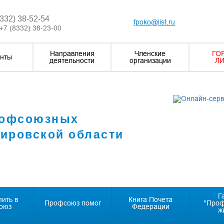
8332) 38-52-54
fpoko@list.ru
+7 (8332) 38-23-00
Направления
Членские
ГО
нты
деятельности
организации
ЛИ
рофсоюзных
Кировской области
Г
пить в
Книга Почета
Профсоюз помог
"Про
оюз
Федерации
ж