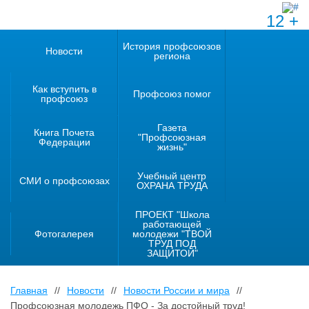
12 +
История профсоюзов
Новости
региона
Как вступить в
Профсоюз помог
профсоюз
Газета
Книга Почета
"Профсоюзная
Федерации
жизнь"
Учебный центр
СМИ о профсоюзах
ОХРАНА ТРУДА
ПРОЕКТ "Школа
работающей
Фотогалерея
молодежи "ТВОЙ
ТРУД ПОД
ЗАЩИТОЙ"
Главная
//
Новости
//
Новости России и мира
//
Профсоюзная молодежь ПФО - За достойный труд!