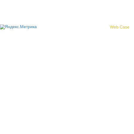
© 2017 «Федерация профсоюзных организаций Кировской
области»
Создание сайта -
Web Case