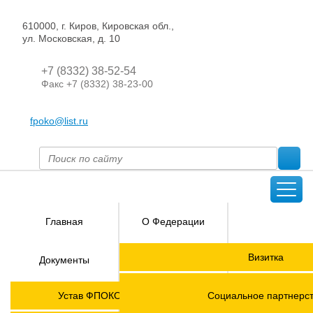
610000, г. Киров, Кировская обл.,
ул. Московская, д. 10
+7 (8332) 38-52-54
Факс +7 (8332) 38-23-00
fpoko@list.ru
Главная
О Федерации
Направления
Визитка
Документы
деятельности
Председатель ФПОК
Членские
ГОРЯЧАЯ
Устав ФПОКО с изменениями от 2026 года
Социальное партнерс
организации
ЛИНИЯ!