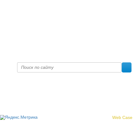
+7 (8332) 38-52-54
Факс +7 (8332) 38-23-00
prof@inform28.kirov.ru
fpoko@list.ru
Политика конфиденциальности
© 2017 «Федерация профсоюзных организаций Кировской
области»
Создание сайта -
Web Case