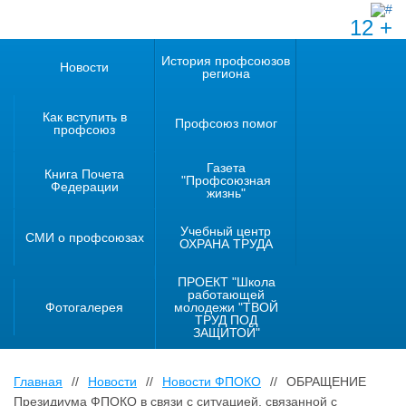
12 +
История профсоюзов
Новости
региона
Как вступить в
Профсоюз помог
профсоюз
Газета
Книга Почета
"Профсоюзная
Федерации
жизнь"
Учебный центр
СМИ о профсоюзах
ОХРАНА ТРУДА
ПРОЕКТ "Школа
работающей
Фотогалерея
молодежи "ТВОЙ
ТРУД ПОД
ЗАЩИТОЙ"
Главная
//
Новости
//
Новости ФПОКО
//
ОБРАЩЕНИЕ
Президиума ФПОКО в связи с ситуацией, связанной с