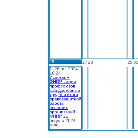
26
27
28
29
3
1.
26 авг 2024
16:24
Исполком
ФНПР: акция
профсоюзов
«За достойный
труд!» и итоги
правозащитной
работы
членских
организаций
ФНПР
21
августа 2024
года