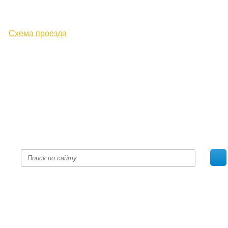
610000, г. Киров, Кировская обл.,
ул. Московская, д. 10
Схема проезда
+7 (8332) 38-52-54
Факс +7 (8332) 38-23-00
prof@inform28.kirov.ru
fpoko@list.ru
Политика конфиденциальности
© 2017 «Федерация профсоюзных организаций Кировской
области»