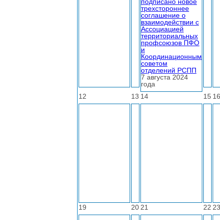
подписано новое
трехстороннее
соглашение о
взаимодействии с
Ассоциацией
территориальных
профсоюзов ПФО
и
Координационным
советом
отделений РСПП
7 августа 2024
года
12
13
14
15
1
19
20
21
22
2