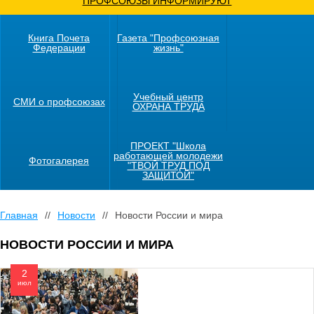
ПРОФСОЮЗЫ ИНФОРМИРУЮТ
Книга Почета
Газета "Профсоюзная
Федерации
жизнь"
Учебный центр
СМИ о профсоюзах
ОХРАНА ТРУДА
ПРОЕКТ "Школа
работающей молодежи
Фотогалерея
"ТВОЙ ТРУД ПОД
ЗАЩИТОЙ"
Главная
//
Новости
//
Новости России и мира
НОВОСТИ РОССИИ И МИРА
2
июл