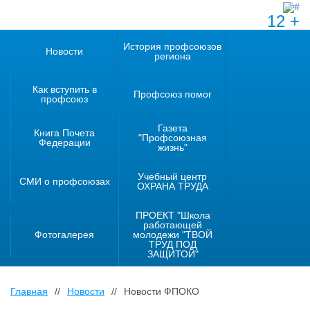
12 +
История профсоюзов
Новости
региона
Как вступить в
Профсоюз помог
профсоюз
Газета
Книга Почета
"Профсоюзная
Федерации
жизнь"
Учебный центр
СМИ о профсоюзах
ОХРАНА ТРУДА
ПРОЕКТ "Школа
работающей
Фотогалерея
молодежи "ТВОЙ
ТРУД ПОД
ЗАЩИТОЙ"
Главная
//
Новости
//
Новости ФПОКО