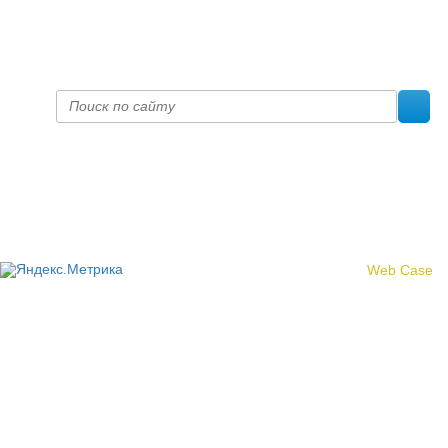
prof@inform28.kirov.ru
fpoko@list.ru
Политика конфиденциальности
© 2017 «Федерация профсоюзных организаций Кировской
области»
Создание сайта -
Web Case