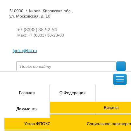
610000, г. Киров, Кировская обл.,
ул. Московская, д. 10
+7 (8332) 38-52-54
Факс +7 (8332) 38-23-00
fpoko@list.ru
Главная
О Федерации
Направления
Визитка
Документы
деятельности
Председатель ФПОК
Членские
ГОРЯЧАЯ
Устав ФПОКО с изменениями от 2026 года
Социальное партнерс
организации
ЛИНИЯ!