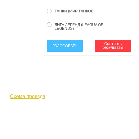
ТАНКИ (МИР ТАНКОВ)
ЛИГА ЛЕГЕНД (LEAGUA OF
LEGENDS)
Смотреть
ГОЛОСОВАТЬ
результаты
610000, г. Киров, Кировская обл.,
ул. Московская, д. 10
Схема проезда
+7 (8332) 38-52-54
Факс +7 (8332) 38-23-00