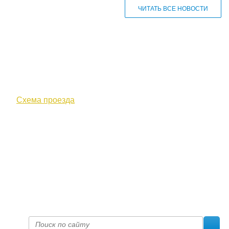
ЧИТАТЬ ВСЕ НОВОСТИ
610000, г. Киров, Кировская обл.,
ул. Московская, д. 10
Схема проезда
+7 (8332) 38-52-54
Факс +7 (8332) 38-23-00
prof@inform28.kirov.ru
fpoko@list.ru