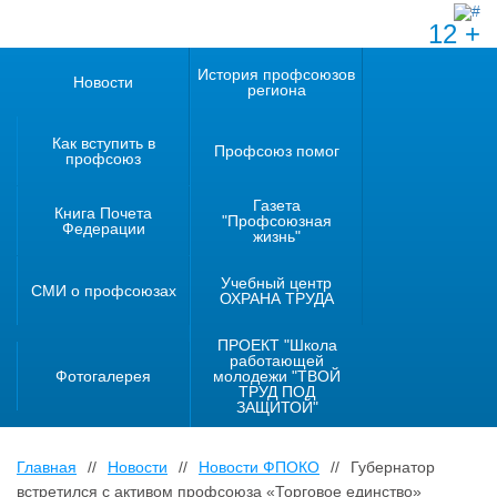
12 +
История профсоюзов
Новости
региона
Как вступить в
Профсоюз помог
профсоюз
Газета
Книга Почета
"Профсоюзная
Федерации
жизнь"
Учебный центр
СМИ о профсоюзах
ОХРАНА ТРУДА
ПРОЕКТ "Школа
работающей
Фотогалерея
молодежи "ТВОЙ
ТРУД ПОД
ЗАЩИТОЙ"
Главная
//
Новости
//
Новости ФПОКО
//
Губернатор
встретился с активом профсоюза «Торговое единство»