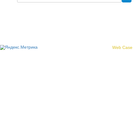
Политика конфиденциальности
© 2017 «Федерация профсоюзных организаций Кировской
области»
Создание сайта -
Web Case