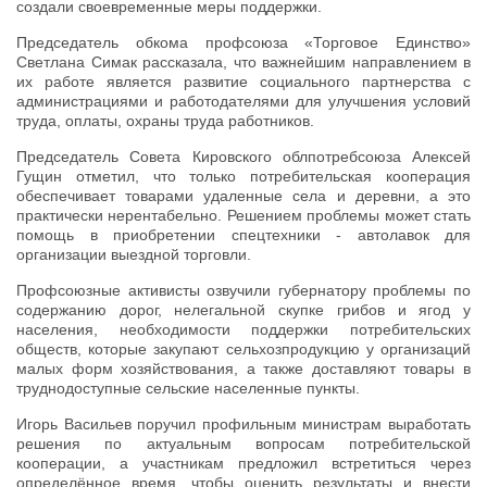
создали своевременные меры поддержки.
Председатель обкома профсоюза «Торговое Единство»
Светлана Симак рассказала, что важнейшим направлением в
их работе является развитие социального партнерства с
администрациями и работодателями для улучшения условий
труда, оплаты, охраны труда работников.
Председатель Совета Кировского облпотребсоюза Алексей
Гущин отметил, что только потребительская кооперация
обеспечивает товарами удаленные села и деревни, а это
практически нерентабельно. Решением проблемы может стать
помощь в приобретении спецтехники - автолавок для
организации выездной торговли.
Профсоюзные активисты озвучили губернатору проблемы по
содержанию дорог, нелегальной скупке грибов и ягод у
населения, необходимости поддержки потребительских
обществ, которые закупают сельхозпродукцию у организаций
малых форм хозяйствования, а также доставляют товары в
труднодоступные сельские населенные пункты.
Игорь Васильев поручил профильным министрам выработать
решения по актуальным вопросам потребительской
кооперации, а участникам предложил встретиться через
определённое время, чтобы оценить результаты и внести