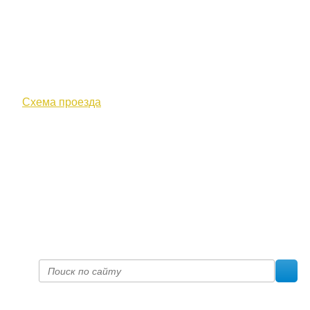
610000, г. Киров, Кировская обл.,
ул. Московская, д. 10
Схема проезда
+7 (8332) 38-52-54
Факс +7 (8332) 38-23-00
prof@inform28.kirov.ru
fpoko@list.ru
Политика конфиденциальности