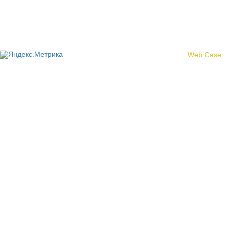
© 2017 «Федерация профсоюзных организаций Кировской
области»
Создание сайта -
Web Case