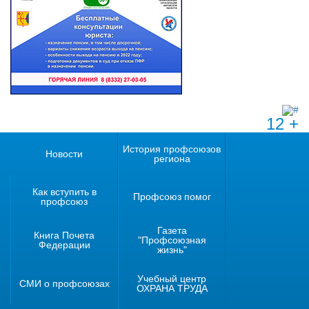
12 +
История профсоюзов
Новости
региона
Как вступить в
Профсоюз помог
профсоюз
Газета
Книга Почета
"Профсоюзная
Федерации
жизнь"
Учебный центр
СМИ о профсоюзах
ОХРАНА ТРУДА