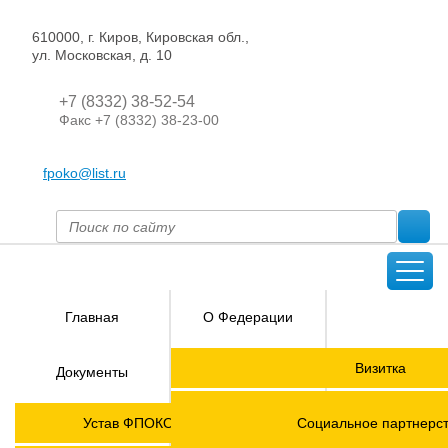
610000, г. Киров, Кировская обл.,
ул. Московская, д. 10
+7 (8332) 38-52-54
Факс +7 (8332) 38-23-00
fpoko@list.ru
Главная
О Федерации
Направления
Визитка
Документы
деятельности
Председатель ФПОК
Членские
ГОРЯЧАЯ
Устав ФПОКО с изменениями от 2026 года
Социальное партнерс
организации
ЛИНИЯ!