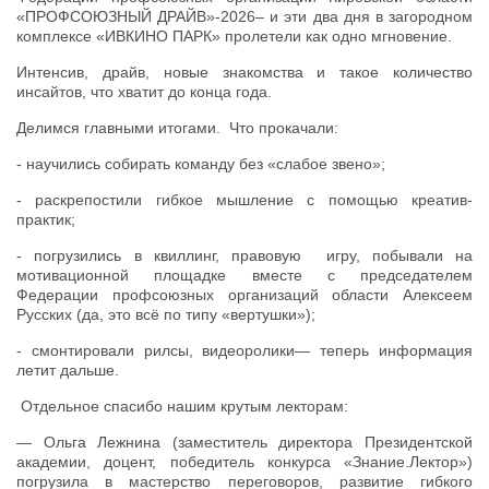
«ПРОФСОЮЗНЫЙ ДРАЙВ»-2026– и эти два дня в загородном
комплексе «ИВКИНО ПАРК» пролетели как одно мгновение.
Интенсив, драйв, новые знакомства и такое количество
инсайтов, что хватит до конца года.
Делимся главными итогами. Что прокачали:
- научились собирать команду без «слабое звено»;
- раскрепостили гибкое мышление с помощью креатив-
практик;
- погрузились в квиллинг, правовую игру, побывали на
мотивационной площадке вместе с председателем
Федерации профсоюзных организаций области Алексеем
Русских (да, это всё по типу «вертушки»);
- смонтировали рилсы, видеоролики— теперь информация
летит дальше.
Отдельное спасибо нашим крутым лекторам:
— Ольга Лежнина (заместитель директора Президентской
академии, доцент, победитель конкурса «Знание.Лектор»)
погрузила в мастерство переговоров, развитие гибкого