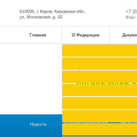
610000, г. Киров, Кировская обл.,
+7 (
ул. Московская, д. 10
Факс 
Главная
О Федерации
Докуме
Федерация п
организаций 
История профсоюзов
Как всту
Новости
региона
профс