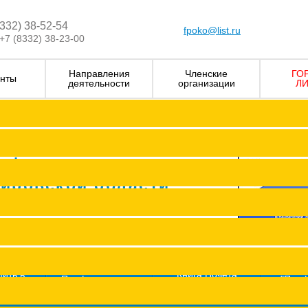
8332) 38-52-54
fpoko@list.ru
+7 (8332) 38-23-00
Направления
Членские
ГО
нты
деятельности
организации
ЛИ
Визитка
Устав Ф
Председатель ФПОК
рофсоюзных
Заместитель председател
Кировской области
Структура
Р
Членские организаци
П
Аппарат
Г
пить в
Книга Почета
Профсоюз помог
"Про
оюз
Федерации
ж
Сводные данные о результата
Молодежный совет