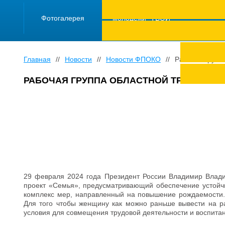
ПРОЕКТ "Школа
работающей
Фотогалерея
молодежи "ТВОЙ
ТРУД ПОД
ЗАЩИТОЙ"
Главная
//
Новости
//
Новости ФПОКО
//
Рабочая групп
РАБОЧАЯ ГРУППА ОБЛАСТНОЙ ТРЕХСТО
29 февраля 2024 года Президент России Владимир Влади
проект «Семья», предусматривающий обеспечение устойчи
комплекс мер, направленный на повышение рождаемости.
Для того чтобы женщину как можно раньше вывести на р
условия для совмещения трудовой деятельности и воспитан