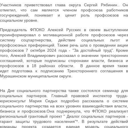
Участников приветствовал глава округа Сергей Рябинин.. Он
отметил, что сам является членом профсоюза работников
госучреждений, понимает и ценит роль профсоюзов на
социальном уровне.
Председатель ФПОКО Алексей Русских в своем выступлении
проинформировал о мотивационной работе профсоюзов через
систему соцпартнерства, действие социальных льгот и
профсоюзных преференций. Также речь шла о проведении акции
профсоюзов 7 октября 2024 года - "За достойный труд". Кроме
того, Алексей Владимирович рассказал о значении трехсторонних
соглашений, которые подписаны сторонами власти, бизнеса и
профсоюзов в 18 районах области. В данное время также
идет подготовка к подписанию Трехстороннего соглашения в
Мурашинском муниципальном округе.
На Дне социального партнерства также состоялся семинар для
социальных партнеров. Главный правовой инспектор труда-
юрисконсульт Мария Седых подробно рассказала о системе
социального партнерства на всех уровнях взаимодействия власти,
бизнеса и профсоюзов.Она подчеркнула, что ФПОКО реализует
региональный грантовый проект " Диалог социальных партнеров -
гарант защиты трудового населения"*. В результате действий
команды проекта создается единая модель социального