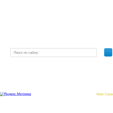
+7 (8332) 38-52-54
Факс +7 (8332) 38-23-00
prof@inform28.kirov.ru
fpoko@list.ru
Политика конфиденциальности
© 2017 «Федерация профсоюзных организаций Кировской
области»
Создание сайта -
Web Case