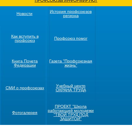
ПРОФСОЮЗЫ ИНФОРМИРУЮТ
История профсоюзов
Новости
региона
Как вступить в
Профсоюз помог
профсоюз
Книга Почета
Газета "Профсоюзная
Федерации
жизнь"
Учебный центр
СМИ о профсоюзах
ОХРАНА ТРУДА
ПРОЕКТ "Школа
работающей молодежи
Фотогалерея
"ТВОЙ ТРУД ПОД
ЗАЩИТОЙ"