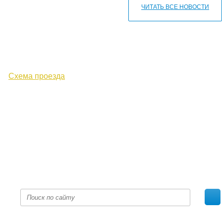
ЧИТАТЬ ВСЕ НОВОСТИ
610000, г. Киров, Кировская обл.,
ул. Московская, д. 10
Схема проезда
+7 (8332) 38-52-54
Факс +7 (8332) 38-23-00
prof@inform28.kirov.ru
fpoko@list.ru
Политика конфиденциальности