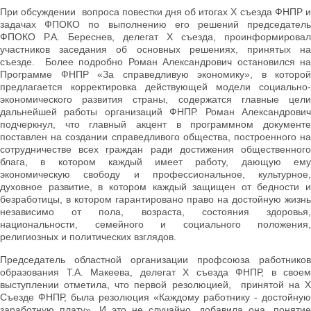
При обсуждении вопроса повестки дня об итогах X съезда ФНПР и
задачах ФПОКО по выполнению его решений председатель
ФПОКО Р.А. Береснев, делегат Х съезда, проинформировал
участников заседания об основных решениях, принятых на
съезде. Более подробно Роман Александрович остановился на
Программе ФНПР «За справедливую экономику», в которой
предлагается корректировка действующей модели социально-
экономического развития страны, содержатся главные цели
дальнейшей работы организаций ФНПР. Роман Александрович
подчеркнул, что главный акцент в программном документе
поставлен на создании справедливого общества, построенного на
сотрудничестве всех граждан ради достижения общественного
блага, в котором каждый имеет работу, дающую ему
экономическую свободу и профессиональное, культурное,
духовное развитие, в котором каждый защищен от бедности и
безработицы, в котором гарантировано право на достойную жизнь
независимо от пола, возраста, состояния здоровья,
национальности, семейного и социального положения,
религиозных и политических взглядов.
Председатель областной организации профсоюза работников
образования Т.А. Макеева, делегат Х съезда ФНПР, в своем
выступлении отметила, что первой резолюцией, принятой на X
Съезде ФНПР, была резолюция «Каждому работнику - достойную
заработную плату». И это не случайно, добавила она, понятие