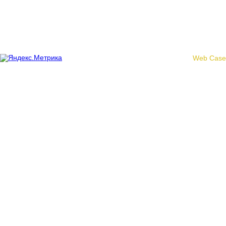
© 2017 «Федерация профсоюзных организаций Кировской
области»
Создание сайта -
Web Case