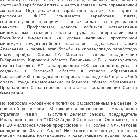
достойной заработной платы – неотъемлемая часть справедливой
экономики. Под достойной заработной платой, как звучит в
резолюции, ФНПР понимается заработная плата,
соответствующая принципу – равной оплаты за труд равной
ценности. Профсоюзам удалось добиться установления
минимальных размеров оплаты труда на территории всей
Российской Федерации на уровне величины прожиточной
минимума трудоспособного населения, подчеркнула Таисия
Алексеевна, - первый этап борьбы за справедливую заработную
плату пройден. Затем Т.А. Макеева внесла предложение
Губернатору Кировской области Васильеву И.В. - руководителю
группы Госсовета РФ по направлению «Образование и наука» - о
создании в Кировской области в отрасли образования
Всероссийской площадки по вопросам справедливой и достойной
оплаты труда педагогических работников общего образования.
Предложение было внесено в итоговое постановление Совета
Федерации.
По вопросам молодежной политики, рассмотренным на съезде, о
принятой резолюции «Мотивация и вовлечение – молодежная
стратегия ФНПР!» выступил делегат съезда, председатель
Молодежного совета ФПОКО Андрей Стрельников. Он отметил, что
из 20 миллионов членов профсоюзов ФНПР, более 7 млн. человек
молодежи до 35 лет. Андрей Николаевич подчеркнул, что съезд
принял решение поддерживать и реализовывать инновационные