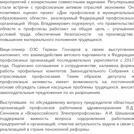
мероприятий с конкретными совместными задачами. Регулярными
стали встречи с профсоюзным активом отраслей экономики. Он
позитивно оценил проект «Дни профсоюзов в муниципальных
образованиях области», реализуемый Федерацией профсоюзных
организаций. Игорь Владимирович подчеркнул, что правительство
области и профсоюзы работают на общую цель – улучшение
условий труда, обеспечение безопасности на производстве,
повышение материального положения трудящихся.
Вице-спикер ОЗС Герман Гончаров в своем выступлении
напомнил, что взаимодействие вятского парламента и Федерации
профсоюзных организаций последовательно укрепляется с 2017
года. Подписано соглашение о сотрудничестве, налажена форма
работы профильных комитетов Законодательного Собрания с
отраслевыми профсоюзами. Таким образом, депутаты и
профсоюзные активисты имеют возможность на постоянной
основе обсуждать самые насущные проблемы трудящихся, вносит
законодательные предложения по их разрешению.
Выступившие по обсуждаемому вопросу председатели областных
организаций профсоюзов работников здравоохранения В.Д.
Сенников и «Всероссийского Электропрофсоюза» А.И. Шишанов
поддержали важность вопроса оздоровления работников
предприятий и организаций, отметив актуальность задачи в связи с
реализацией в стране пенсионной реформы.