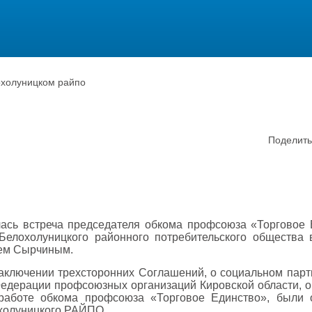
охолуницком райпо
Поделить
ялась встреча председателя обкома профсоюза «Торговое
елохолуницкого районного потребительского общества 
ем Сырчиным.
заключении трехсторонних Соглашений, о социальном парт
Федерации профсоюзных организаций Кировской области, о
работе обкома профсоюза «Торговое Единство», были 
холуницкого РАЙПО.