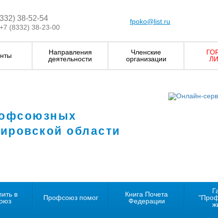
8332) 38-52-54
fpoko@list.ru
+7 (8332) 38-23-00
Направления
Членские
ГО
нты
деятельности
организации
ЛИ
рофсоюзных
Кировской области
Г
пить в
Книга Почета
Профсоюз помог
"Про
оюз
Федерации
ж