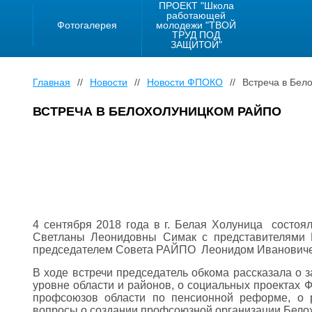
ПРОЕКТ "Школа
работающей
Фотогалерея
молодежи "ТВОЙ
ТРУД ПОД
ЗАЩИТОЙ"
Главная
//
Новости
//
Новости ФПОКО
//
Встреча в Бел
ВСТРЕЧА В БЕЛОХОЛУНИЦКОМ РАЙПО
4 сентября 2018 года в г. Белая Холуница состо
Светланы Леонидовны Симак с представителями Б
председателем Совета РАЙПО Леонидом Иванович
В ходе встречи председатель обкома рассказала о 
уровне области и районов, о социальных проектах 
профсоюзов области по пенсионной реформе, о 
вопросы о создании профсоюзной организации Бело