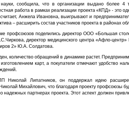
науки, сообщила, что в организации выдано более 4 
стная работа в рамках реализации проекта «КПД» - это од
, считает, Анжела Ивановна, выигрывают и предпринимател
ива – расширить состав участников проекта в районах обл
мме профсоюзов поделились директор ООО «Большая стол
.С.Чиркова, директор медицинского центра «Афло-центр» 
иров 2» Ю.А. Солдатова.
оден, количество обращений в динамике растет. Предприни
изготовлением карт, а покупатели отмечают удобство нал
еждений.
ПП Николай Липатников, он поддержал идею расшире
Николай Михайлович, что благодаря проекту профсоюзы буд
 надежных партнерах проекта. Этот аспект должен привле