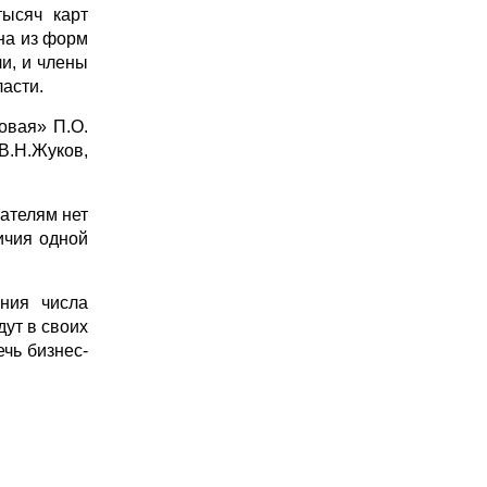
тысяч карт
на из форм
и, и члены
асти.
овая» П.О.
В.Н.Жуков,
мателям нет
ичия одной
ния числа
ут в своих
чь бизнес-