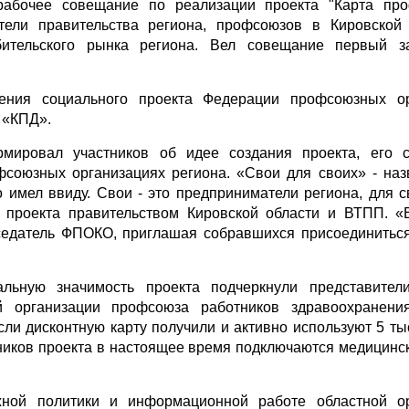
 рабочее совещание по реализации проекта "Карта пр
ители правительства региона, профсоюзов в Кировской
бительского рынка региона. Вел совещание первый за
ния социального проекта Федерации профсоюзных ор
 «КПД».
ировал участников об идее создания проекта, его с
фсоюзных организациях региона. «Свои для своих» - наз
 имел ввиду. Свои - это предприниматели региона, для с
у проекта правительством Кировской области и ВТПП. 
седатель ФПОКО, приглашая собравшихся присоединиться
льную значимость проекта подчеркнули представители
ой организации профсоюза работников здравоохранени
сли дисконтную карту получили и активно используют 5 ты
стников проекта в настоящее время подключаются медицинс
жной политики и информационной работе областной ор