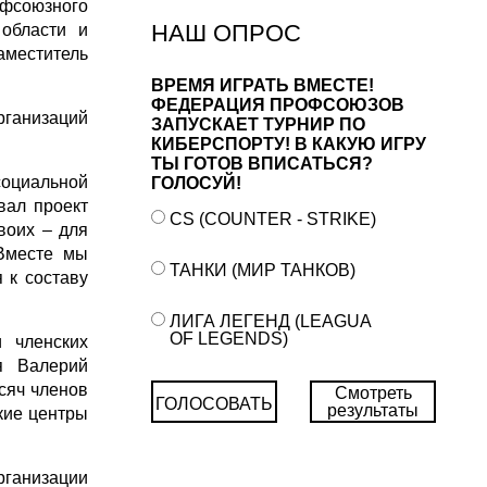
офсоюзного
НАШ ОПРОС
 области и
меститель
ВРЕМЯ ИГРАТЬ ВМЕСТЕ!
ФЕДЕРАЦИЯ ПРОФСОЮЗОВ
ганизаций
ЗАПУСКАЕТ ТУРНИР ПО
КИБЕРСПОРТУ! В КАКУЮ ИГРУ
ТЫ ГОТОВ ВПИСАТЬСЯ?
оциальной
ГОЛОСУЙ!
вал проект
CS (COUNTER - STRIKE)
воих – для
«Вместе мы
ТАНКИ (МИР ТАНКОВ)
 к составу
ЛИГА ЛЕГЕНД (LEAGUA
OF LEGENDS)
 членских
я Валерий
сяч членов
Смотреть
ГОЛОСОВАТЬ
результаты
кие центры
ганизации