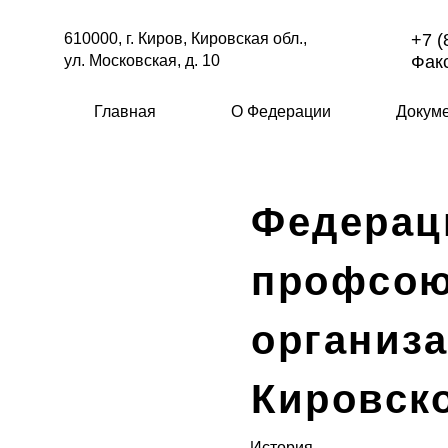
610000, г. Киров, Кировская обл.,
+7 (
ул. Московская, д. 10
Факс
Главная
О Федерации
Докум
Федерац
профсо
организ
Кировск
История