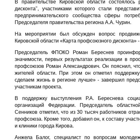
В правительстве Кировской области состоялось
дисконта", участниками которого стали представ
предпринимательского сообщества сферы потре
Председателя правительства региона А.А. Чурин.
На мероприятии был обсужден вопрос продвиже
Кировской области «Карта профсоюзного дисконта» -
Председатель ФПОКО Роман Береснев проинформ
значимости, первых результатах реализации в про
профсоюзов Роман Александрович. Он пояснил, что
жителей области. При этом он отметил поддержк
сделаем жизнь в регионе лучше» - завершил пред
участникам проекта.
В поддержку выступления Р.А. Береснева социа
организаций Федерации. Председатель областн
Сенников отметил, что из 30 тысяч работников отра
профсоюза. Кроме того, добавил он, к составу уча
и клиники города Кирова.
Анжела Балог, специалист по вопросам молоде