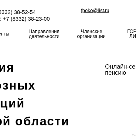
fpoko@list.ru
8332) 38-52-54
 +7 (8332) 38-23-00
Направления
Членские
ГО
енты
деятельности
организации
ЛИ
ия
Онлайн-се
пенсию
юзных
аций
ой области
Г