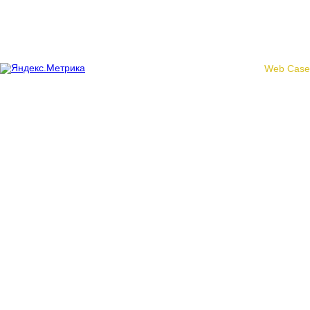
© 2017 «Федерация профсоюзных организаций Кировской
области»
Создание сайта -
Web Case