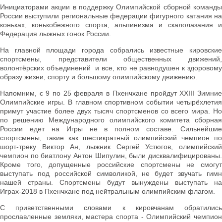
Инициаторами акции в поддержку Олимпийской сборной команды
России выступили региональные федерации фигурного катания на
коньках, конькобежного спорта, альпинизма и скалолазания и
Федерация лыжных гонок России.
На главной площади города собрались известные кировские
спортсмены, представители общественных движений,
волонтёрских объединений и все, кто не равнодушен к здоровому
образу жизни, спорту и большому олимпийскому движению.
Напомним, с 9 по 25 февраля в Пхенчхане пройдут XXIII Зимние
Олимпийские игры. В главном спортивном событии четырёхлетия
примут участие более двух тысяч спортсменов со всего мира. Но
по решению Международного олимпийского комитета сборная
России едет на Игры не в полном составе. Сильнейшие
спортсмены, такие как шестикратный олимпийский чемпион по
шорт-треку Виктор Ан, лыжник Сергей Устюгов, олимпийский
чемпион по биатлону Антон Шипулин, были дисквалифицированы.
Кроме того, допущенные российские спортсмены не смогут
выступать под российской символикой, не будет звучать гимн
нашей страны. Спортсмены будут вынуждены выступать на
Играх-2018 в Пхенчхане под нейтральным олимпийским флагом.
С приветственными словами к кировчанам обратились
прославленные земляки, мастера спорта - Олимпийский чемпион