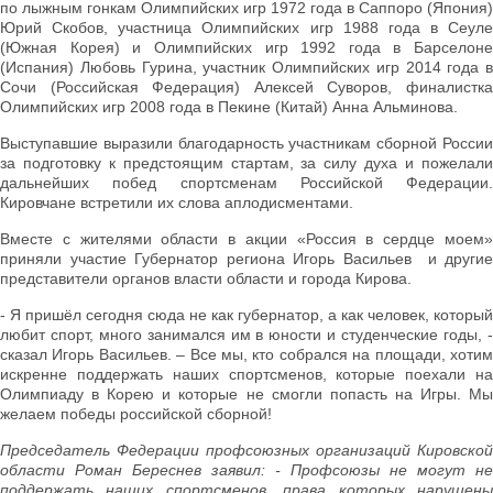
по лыжным гонкам Олимпийских игр 1972 года в Саппоро (Япония)
Юрий Скобов, участница Олимпийских игр 1988 года в Сеуле
(Южная Корея) и Олимпийских игр 1992 года в Барселоне
(Испания) Любовь Гурина, участник Олимпийских игр 2014 года в
Сочи (Российская Федерация) Алексей Суворов, финалистка
Олимпийских игр 2008 года в Пекине (Китай) Анна Альминова.
Выступавшие выразили благодарность участникам сборной России
за подготовку к предстоящим стартам, за силу духа и пожелали
дальнейших побед спортсменам Российской Федерации.
Кировчане встретили их слова аплодисментами.
Вместе с жителями области в акции «Россия в сердце моем»
приняли участие Губернатор региона Игорь Васильев и другие
представители органов власти области и города Кирова.
- Я пришёл сегодня сюда не как губернатор, а как человек, который
любит спорт, много занимался им в юности и студенческие годы, -
сказал Игорь Васильев. – Все мы, кто собрался на площади, хотим
искренне поддержать наших спортсменов, которые поехали на
Олимпиаду в Корею и которые не смогли попасть на Игры. Мы
желаем победы российской сборной!
Председатель Федерации профсоюзных организаций Кировской
области Роман Береснев заявил: - Профсоюзы не могут не
поддержать наших спортсменов, права которых нарушены