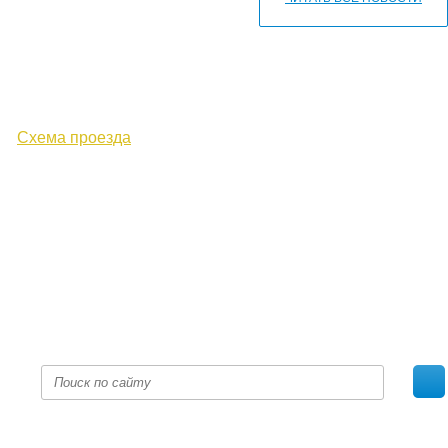
610000, г. Киров, Кировская обл.,
ул. Московская, д. 10
Схема проезда
+7 (8332) 38-52-54
Факс +7 (8332) 38-23-00
prof@inform28.kirov.ru
fpoko@list.ru
Политика конфиденциальности