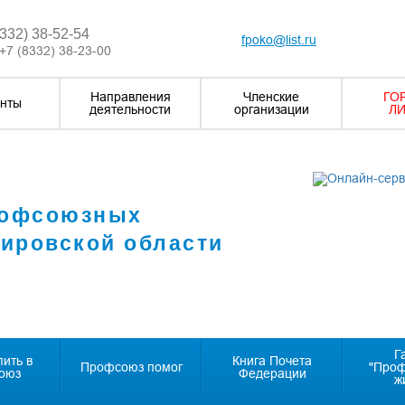
8332) 38-52-54
fpoko@list.ru
+7 (8332) 38-23-00
Направления
Членские
ГО
нты
деятельности
организации
ЛИ
рофсоюзных
Кировской области
Г
пить в
Книга Почета
Профсоюз помог
"Про
оюз
Федерации
ж