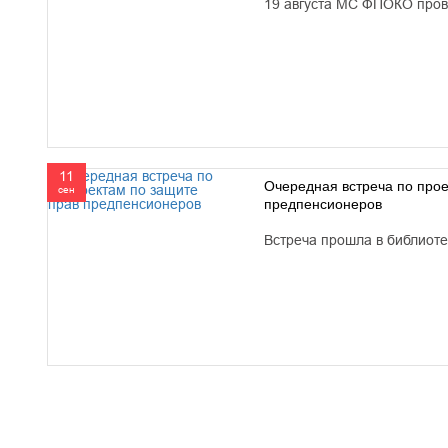
19 августа МС ФПОКО прове
11
Очередная встреча по прое
сен
предпенсионеров
Встреча прошла в библиоте