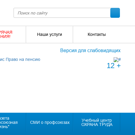
РЯЧАЯ
Наши услуги
Контакты
НИЯ!
Версия для слабовидящих
12 +
азета
Учебный центр
фсоюзная
СМИ о профсоюзах
ОХРАНА ТРУДА
изнь"