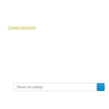
610000, г. Киров, Кировская обл.,
ул. Московская, д. 10
Схема проезда
+7 (8332) 38-52-54
Факс +7 (8332) 38-23-00
prof@inform28.kirov.ru
fpoko@list.ru
Политика конфиденциальности
© 2017 «Федерация профсоюзных организаций Кировской