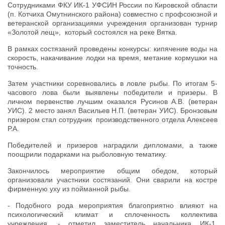
Сотрудниками ФКУ ИК-1 УФСИН России по Кировской области
(п. Котчиха Омутнинского района) совместно с профсоюзной и
ветеранской организациями учреждения организован турнир
«Золотой лещ», который состоялся на реке Вятка.
В рамках состязаний проведены конкурсы: кипячение воды на
скорость, накачивание лодки на время, метание кормушки на
точность.
Затем участники соревновались в ловле рыбы. По итогам 5-
часового лова были выявлены победители и призеры. В
личном первенстве лучшим оказался Русинов А.В. (ветеран
УИС). 2 место занял Васильев Н.П. (ветеран УИС). Бронзовым
призером стал сотрудник производственного отдела Алексеев
Р.А.
Победителей и призеров наградили дипломами, а также
поощрили подарками на рыболовную тематику.
Закончилось мероприятие общим обедом, который
организовали участники состязаний. Они сварили на костре
фирменную уху из пойманной рыбы.
- Подобного рода мероприятия благоприятно влияют на
психологический климат и сплоченность коллектива
учреждения, - отметил заместитель начальника ИК-1,