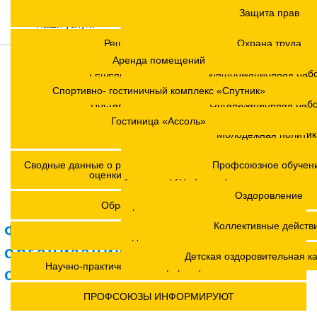
Заместитель председател
Регламент
Защита прав
Наши услуги
Контакты
Структура
Решения Конференций
Охрана труда
Аренда помещений
Версия для слабовидящих
Членские организаци
Решения Советов Федерации
Информационная раб
Спортивно- гостиничный комплекс «Спутник»
Аппарат
Постановления президиумов
Организационная раб
Гостиница «Ассоль»
Молодежный совет
Положения
Молодежная политик
Координационные сов
Сводные данные о результатах проведения специальной
Профсоюзное обучен
оценки условий труда (СОУТ)
Профсоюзы ПФО
Оздоровление
Обращения. Заявления.
Коллективные действ
Федерация профсоюзных
Годовые отчеты
организаций Кировской
Детская оздоровительная к
Научно-практическая конференция МОТ- ФНПР
области
ПРОФСОЮЗЫ ИНФОРМИРУЮТ