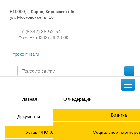
610000, г. Киров, Кировская обл.,
ул. Московская, д. 10
+7 (8332) 38-52-54
Факс +7 (8332) 38-23-00
fpoko@list.ru
Главная
О Федерации
Направления
Визитка
Документы
деятельности
Председатель ФПОК
Членские
ГОРЯЧАЯ
Устав ФПОКО с изменениями от 2026 года
Социальное партнерс
организации
ЛИНИЯ!