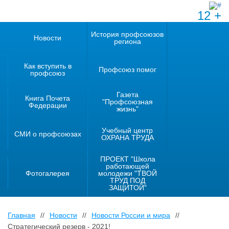
12 +
История профсоюзов
Новости
региона
Как вступить в
Профсоюз помог
профсоюз
Газета
Книга Почета
"Профсоюзная
Федерации
жизнь"
Учебный центр
СМИ о профсоюзах
ОХРАНА ТРУДА
ПРОЕКТ "Школа
работающей
Фотогалерея
молодежи "ТВОЙ
ТРУД ПОД
ЗАЩИТОЙ"
Главная
//
Новости
//
Новости России и мира
//
Стратегический резерв - 2021!