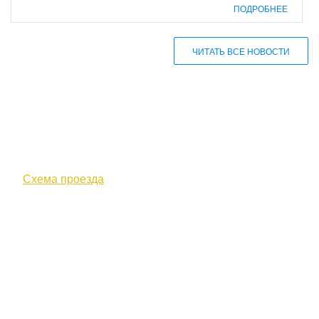
ПОДРОБНЕЕ
ЧИТАТЬ ВСЕ НОВОСТИ
610000, г. Киров, Кировская обл.,
ул. Московская, д. 10
Схема проезда
+7 (8332) 38-52-54
Факс +7 (8332) 38-23-00
prof@inform28.kirov.ru
fpoko@list.ru