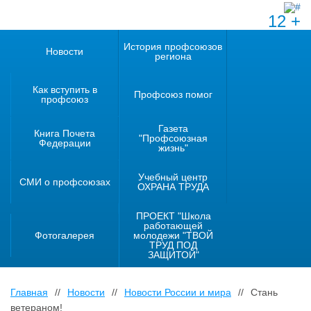
12 +
История профсоюзов
Новости
региона
Как вступить в
Профсоюз помог
профсоюз
Газета
Книга Почета
"Профсоюзная
Федерации
жизнь"
Учебный центр
СМИ о профсоюзах
ОХРАНА ТРУДА
ПРОЕКТ "Школа
работающей
Фотогалерея
молодежи "ТВОЙ
ТРУД ПОД
ЗАЩИТОЙ"
Главная
//
Новости
//
Новости России и мира
//
Стань
ветераном!