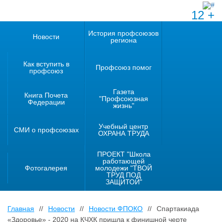
12 +
История профсоюзов
Новости
региона
Как вступить в
Профсоюз помог
профсоюз
Газета
Книга Почета
"Профсоюзная
Федерации
жизнь"
Учебный центр
СМИ о профсоюзах
ОХРАНА ТРУДА
ПРОЕКТ "Школа
работающей
Фотогалерея
молодежи "ТВОЙ
ТРУД ПОД
ЗАЩИТОЙ"
Главная
//
Новости
//
Новости ФПОКО
//
Спартакиада
«Здоровье» - 2020 на КЧХК пришла к финишной черте