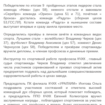
Победителем по итогам 9 пройденных этапов лидером стала
коменда «Нива» (цех 58), немного отстали и завоевали
«Серебро» команда «Орион» (цена 51 и 71), почётная «
бронза» досталась команде «Радуга» (сборная цехов
53,ГСС,ПЛ). Кстати команда «Радуга» в нынешнем составе
выступает впервые и сразу заняла призовое место.
Определились призёры в личном зачёте в командных видах
спорта. Лучшими стали – волейболист Владимир Чирков (цех
37), футболист Владимир Анисимов (цех 57), хоккеист Денис
Черноусов (цех 58), Победителям и призёрам спартакиады
вручили дипломы, а членам профсоюза и денежные премии.
Инструктор по спортивной работе профсоюза КЧХК , главный
судья спартакиады Чирков Владимир отметил увеличение
числа участников соревнований и призвал спортивный актив
предприятия подумать над дальнейшим совершенствованием
оздоровительной работы в цехах завода.
Председатель ПК филиала КЧХК «УРАЛХИМ» Игитова Ольга
поздравила участников состязаний и отметила высокий
командный дух сборных цехов, который помогает побеждать,
а председатель ППО КЧХК Евгений Колмогоров вручил
заслуженные награды , поблагодарил спортсменов за участие
и заверил, что профсоюз и впредь будет организовывать и