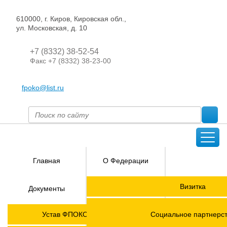
610000, г. Киров, Кировская обл.,
ул. Московская, д. 10
+7 (8332) 38-52-54
Факс +7 (8332) 38-23-00
fpoko@list.ru
Главная
О Федерации
Направления
Визитка
Документы
деятельности
Председатель ФПОК
Членские
ГОРЯЧАЯ
Устав ФПОКО с изменениями от 2026 года
Социальное партнерс
организации
ЛИНИЯ!