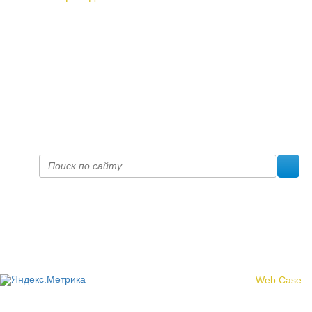
+7 (8332) 38-52-54
Факс +7 (8332) 38-23-00
prof@inform28.kirov.ru
fpoko@list.ru
Политика конфиденциальности
© 2017 «Федерация профсоюзных организаций Кировской
области»
Создание сайта -
Web Case