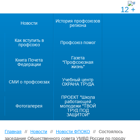
12 +
История профсоюзов
Новости
региона
Как вступить в
Профсоюз помог
профсоюз
Газета
Книга Почета
"Профсоюзная
Федерации
жизнь"
Учебный центр
СМИ о профсоюзах
ОХРАНА ТРУДА
ПРОЕКТ "Школа
работающей
Фотогалерея
молодежи "ТВОЙ
ТРУД ПОД
ЗАЩИТОЙ"
Главная
//
Новости
//
Новости ФПОКО
//
Состоялось
заседание Общественного совета УМВД России по городу