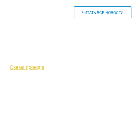
ЧИТАТЬ ВСЕ НОВОСТИ
610000, г. Киров, Кировская обл.,
ул. Московская, д. 10
Схема проезда
+7 (8332) 38-52-54
Факс +7 (8332) 38-23-00
prof@inform28.kirov.ru
fpoko@list.ru