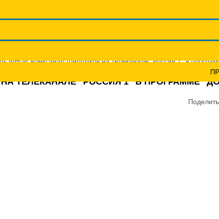
Координационные сов
Профсоюзы ПФО
Научно-пр
рь ФНПР Александр Шершуков на телеканале "Россия 1" в программ
П
А ТЕЛЕКАНАЛЕ "РОССИЯ 1" В ПРОГРАММЕ "ДО
Поделить