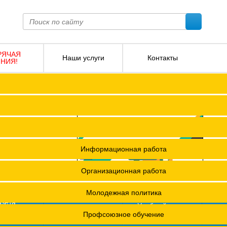
РЯЧАЯ
Наши услуги
Контакты
НИЯ!
ПОКО с изменениями от 2026 года
Социальное партнерство
Версия для слабовидящих
О
Регламент
Защита прав
я ФПОКО
Решения Конференций
Охрана труда
ешения Советов Федерации
Информационная работа
и
остановления президиумов
Организационная работа
12 +
Положения
Молодежная политика
азета
Учебный центр
фсоюзная
СМИ о профсоюзах
ОХРАНА ТРУДА
х проведения специальной оценки условий труда (СОУТ)
Профсоюзное обучение
изнь"