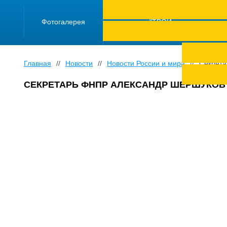
ПРОЕКТ "Школа
работающей
Фотогалерея
молодежи "ТВОЙ
ТРУД ПОД
ЗАЩИТОЙ"
Главная
//
Новости
//
Новости России и мира
//
Секрета
СЕКРЕТАРЬ ФНПР АЛЕКСАНДР ШЕРШУКОВ Н