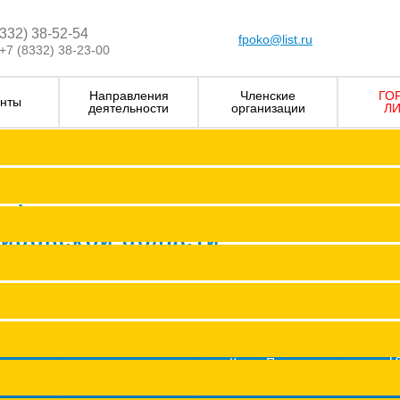
8332) 38-52-54
fpoko@list.ru
+7 (8332) 38-23-00
Направления
Членские
ГО
нты
деятельности
организации
ЛИ
Визитка
Устав Ф
Председатель ФПОК
рофсоюзных
Заместитель председател
Кировской области
Структура
Р
Членские организаци
П
Аппарат
Г
пить в
Книга Почета
Профсоюз помог
"Про
оюз
Федерации
Сводные данные о результата
Молодежный совет
ж