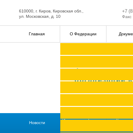
610000, г. Киров, Кировская обл.,
+7 (
ул. Московская, д. 10
Факс 
Главная
О Федерации
Докуме
Федерация п
организаций 
История профсоюзов
Как всту
Новости
региона
профс