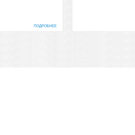
ПОДРОБНЕЕ
prof@inform28.kirov.ru
8332) 38-52-54
+7 (8332) 38-23-00
fpoko@list.ru