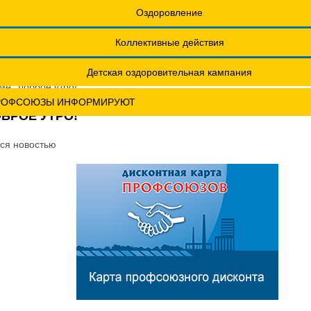
еты
Обращения. Заявления.
Оздоровление
Годовые отчеты
Коллективные действия
актическая конференция МОТ- ФНПР
Детская оздоровительная кампания
е "Доброе утро!"
РОФСОЮЗЫ ИНФОРМИРУЮТ
БРОЕ УТРО!"
ся новостью