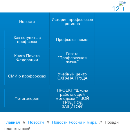
12 +
История профсоюзов
Новости
региона
Как вступить в
Профсоюз помог
профсоюз
Газета
Книга Почета
"Профсоюзная
Федерации
жизнь"
Учебный центр
СМИ о профсоюзах
ОХРАНА ТРУДА
ПРОЕКТ "Школа
работающей
Фотогалерея
молодежи "ТВОЙ
ТРУД ПОД
ЗАЩИТОЙ"
Главная
//
Новости
//
Новости России и мира
//
Позади
планеты всей