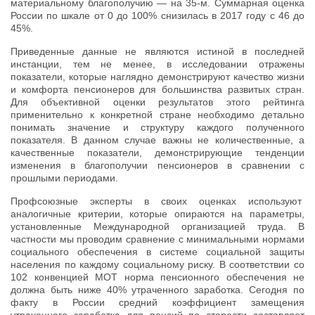
материальному благополучию — на 35-м. Суммарная оценка
России по шкале от 0 до 100% снизилась в 2017 году с 46 до
45%.
Приведенные данные не являются истиной в последней
инстанции, тем не менее, в исследовании отражены
показатели, которые наглядно демонстрируют качество жизни
и комфорта пенсионеров для большинства развитых стран.
Для объективной оценки результатов этого рейтинга
применительно к конкретной стране необходимо детально
понимать значение и структуру каждого полученного
показателя. В данном случае важны не количественные, а
качественные показатели, демонстрирующие тенденции
изменения в благополучии пенсионеров в сравнении с
прошлыми периодами.
Профсоюзные эксперты в своих оценках используют
аналогичные критерии, которые опираются на параметры,
установленные Международной организацией труда. В
частности мы проводим сравнение с минимальными нормами
социального обеспечения в системе социальной защиты
населения по каждому социальному риску. В соответствии со
102 конвенцией МОТ норма пенсионного обеспечения не
должна быть ниже 40% утраченного заработка. Сегодня по
факту в России средний коэффициент замещения
утраченного заработка для пенсий по старости составляет