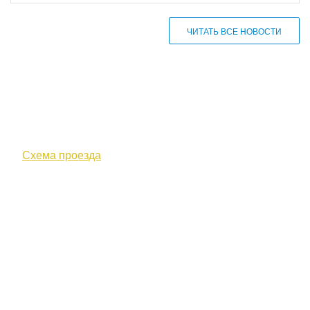
ЧИТАТЬ ВСЕ НОВОСТИ
610000, г. Киров, Кировская обл.,
ул. Московская, д. 10
Схема проезда
+7 (8332) 38-52-54
Факс +7 (8332) 38-23-00
prof@inform28.kirov.ru
fpoko@list.ru