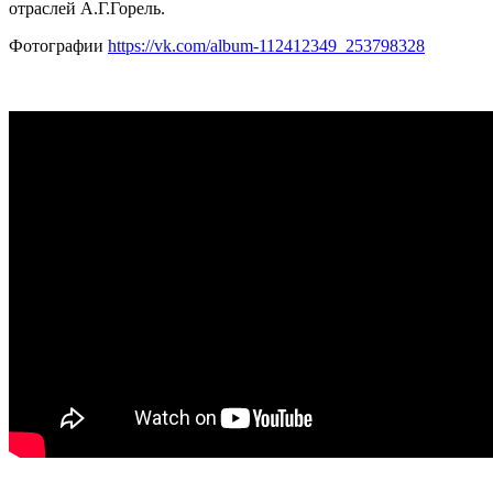
отраслей А.Г.Горель.
Фотографии
https://vk.com/album-112412349_253798328