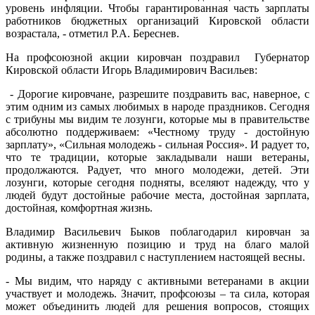
уровень инфляции. Чтобы гарантированная часть зарплаты
работников бюджетных организаций Кировской области
возрастала, - отметил Р.А. Береснев.
На профсоюзной акции кировчан поздравил Губернатор
Кировской области Игорь Владимирович Васильев:
- Дорогие кировчане, разрешите поздравить вас, наверное, с
этим одним из самых любимых в народе праздников. Сегодня
с трибуны мы видим те лозунги, которые мы в правительстве
абсолютно поддерживаем: «Честному труду - достойную
зарплату», «Сильная молодежь - сильная Россия». И радует то,
что те традиции, которые закладывали наши ветераны,
продолжаются. Радует, что много молодежи, детей. Эти
лозунги, которые сегодня подняты, вселяют надежду, что у
людей будут достойные рабочие места, достойная зарплата,
достойная, комфортная жизнь.
Владимир Васильевич Быков поблагодарил кировчан за
активную жизненную позицию и труд на благо малой
родины, а также поздравил с наступлением настоящей весны.
- Мы видим, что наряду с активными ветеранами в акции
участвует и молодежь. Значит, профсоюзы – та сила, которая
может объединить людей для решения вопросов, стоящих