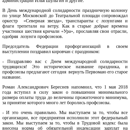
администрации Илья Шульгин и другие.
В День международной солидарности праздничную колонну
по улице Московской до Театральной площади сопровождал
оркестр «Северная звезда», транспаранты с лозунгами и
флаги трепетали на ветру. Как в старые добрые времена
участники шествия кричали «Ура», прославляя свои отрасли,
одобряя лозунги профсоюзов.
Председатель Федерации профорганизаций в своем
выступлении поздравил кировчан с праздником:
- Поздравляю вас с Днем международной солидарности
трудящихся! Это историческое название праздника, и
профсоюзы предлагают сегодня вернуть Первомаю его старое
название.
Роман Александрович Береснев напомнил, что 1 мая 2018
года вступил в силу закон о повышении минимального
размера оплаты труда до величины прожиточного минимума,
за принятие которого много лет боролись профсоюзы.
- И это очень правильно. Мы выступаем за то, чтобы все
организации, все предприятия исполнили этот федеральный
закон. Мы выступаем за то, чтобы в Трудовой кодекс была
внесена норма об обязательной индексации зарплат на