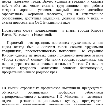
перед человеком труда. Важно услышать граждан и сделать
всё, чтобы мы могли сказать: труд защищен, для работы
созданы хорошие условия, каждый может достойно
зарабатывать. Хороший заработок, как и качественное
образование, доступная медицина, должны быть у всех, –
сказал председатель ОЗС Владимир Быков.
Прозвучали слова поздравления и главы города Кирова
Елены Васильевны Ковалевой:
- Первомай - это праздник настоящих тружеников, а наш
город всегда был и остается силен своими трудовыми
традициями, преемственностью поколений. Не случайно
Кирову одному из первых было присвоено почетное звание
«Город трудовой славы». На таких городах-тружениках, как
наш, и держится наша великая и сильная Россия. От нас, от
каждого трудового коллектива зависит благополучие,
процветание нашего родного края.
От имени отраслевых профсоюзов выступили председатель
областной организации профсоюза работников
агропромышленного комплекса Г.Г. Михеева и методист
отдела развития национальных культур, председатель
первичной профсоюзной организации областного дома