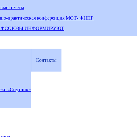
овые отчеты
чно-практическая конференция МОТ- ФНПР
ОФСОЮЗЫ ИНФОРМИРУЮТ
Контакты
екс «Спутник»