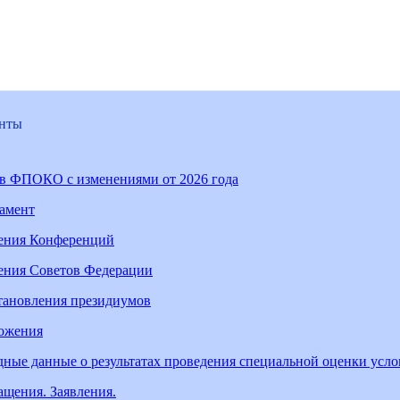
нты
ав ФПОКО с изменениями от 2026 года
ламент
ения Конференций
ения Советов Федерации
тановления президиумов
ожения
ные данные о результатах проведения специальной оценки усл
щения. Заявления.