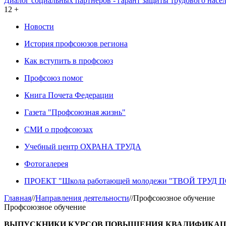
Диалог социальных партнеров - гарант защиты трудового насе
12 +
Новости
История профсоюзов региона
Как вступить в профсоюз
Профсоюз помог
Книга Почета Федерации
Газета "Профсоюзная жизнь"
СМИ о профсоюзах
Учебный центр ОХРАНА ТРУДА
Фотогалерея
ПРОЕКТ "Школа работающей молодежи "ТВОЙ ТРУД
Главная
//
Направления деятельности
//
Профсоюзное обучение
Профсоюзное обучение
ВЫПУСКНИКИ КУРСОВ ПОВЫШЕНИЯ КВАЛИФИКА