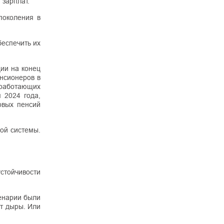
 зарплат.
поколения в
беспечить их
ции на конец
нсионеров в
еработающих
 2024 года,
овых пенсий
ой системы.
устойчивости
енарии были
ют дыры. Или