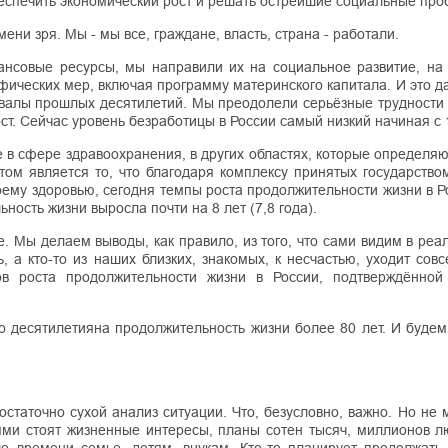
беспечить экономический рост и решать острейшие социальные про
ни зря. Мы - мы все, граждане, власть, страна - работали.
нсовые ресурсы, мы направили их на социальное развитие, на
ических мер, включая программу материнского капитала. И это д
овалы прошлых десятилетий. Мы преодолели серьёзные трудности 
ст. Сейчас уровень безработицы в России самый низкий начиная с 
 в сфере здравоохранения, в других областях, которые определяю
ом является то, что благодаря комплексу принятых государством
ему здоровью, сегодня темпы роста продолжительности жизни в Р
ность жизни выросла почти на 8 лет (7,8 года).
е. Мы делаем выводы, как правило, из того, что сами видим в реа
, а кто-то из наших близких, знакомых, к несчастью, уходит сов
в роста продолжительности жизни в России, подтверждённой
 десятилетияна продолжительность жизни более 80 лет. И будем 
 достаточно сухой анализ ситуации. Что, безусловно, важно. Но не
ями стоят жизненные интересы, планы сотен тысяч, миллионов лю