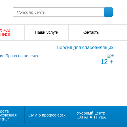
РЯЧАЯ
Наши услуги
Контакты
НИЯ!
Версия для слабовидящих
12 +
азета
Учебный центр
фсоюзная
СМИ о профсоюзах
ОХРАНА ТРУДА
изнь"