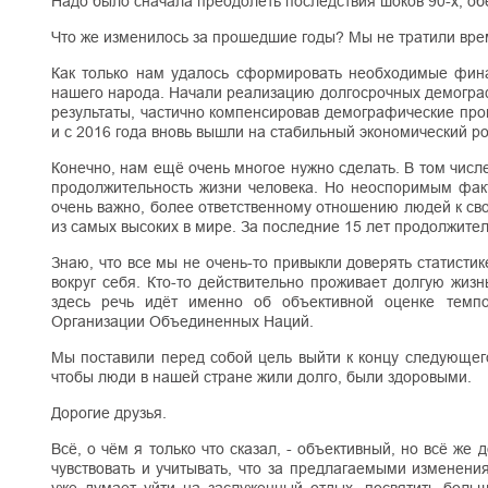
Надо было сначала преодолеть последствия шоков 90-х, о
Что же изменилось за прошедшие годы? Мы не тратили време
Как только нам удалось сформировать необходимые фина
нашего народа. Начали реализацию долгосрочных демограф
результаты, частично компенсировав демографические пр
и с 2016 года вновь вышли на стабильный экономический ро
Конечно, нам ещё очень многое нужно сделать. В том числе
продолжительность жизни человека. Но неоспоримым факт
очень важно, более ответственному отношению людей к сво
из самых высоких в мире. За последние 15 лет продолжитель
Знаю, что все мы не очень-то привыкли доверять статистик
вокруг себя. Кто-то действительно проживает долгую жизнь
здесь речь идёт именно об объективной оценке темпо
Организации Объединенных Наций.
Мы поставили перед собой цель выйти к концу следующего
чтобы люди в нашей стране жили долго, были здоровыми.
Дорогие друзья.
Всё, о чём я только что сказал, - объективный, но всё же
чувствовать и учитывать, что за предлагаемыми изменени