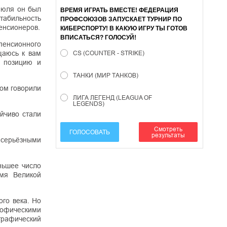
июля он был
ВРЕМЯ ИГРАТЬ ВМЕСТЕ! ФЕДЕРАЦИЯ
табильность
ПРОФСОЮЗОВ ЗАПУСКАЕТ ТУРНИР ПО
пенсионеров.
КИБЕРСПОРТУ! В КАКУЮ ИГРУ ТЫ ГОТОВ
ВПИСАТЬСЯ? ГОЛОСУЙ!
пенсионного
щаюсь к вам
CS (COUNTER - STRIKE)
ю позицию и
ТАНКИ (МИР ТАНКОВ)
том говорили
ЛИГА ЛЕГЕНД (LEAGUA OF
LEGENDS)
йчиво стали
Смотреть
ГОЛОСОВАТЬ
результаты
 серьёзными
еньшее число
емя Великой
го века. Но
рофическими
графический