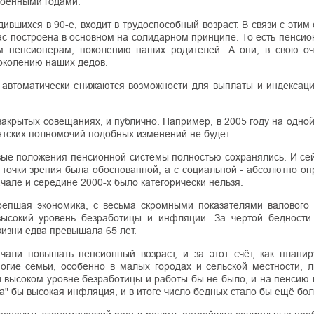
 военными годами.
ившихся в 90-е, входит в трудоспособный возраст. В связи с эти
нас построена в основном на солидарном принципе. То есть пенси
 пенсионерам, поколению наших родителей. А они, в свою оч
поколению наших дедов.
 автоматически снижаются возможности для выплаты и индексаци
а закрытых совещаниях, и публично. Например, в 2005 году на одно
ентских полномочий подобных изменений не будет.
зовые положения пенсионной системы полностью сохранялись. И се
 точки зрения была обоснованной, а с социальной - абсолютно о
чале и середине 2000-х было категорически нельзя.
репшая экономика, с весьма скромными показателями валового 
высокий уровень безработицы и инфляции. За чертой бедности
жизни едва превышала 65 лет.
али повышать пенсионный возраст, и за этот счёт, как планир
ногие семьи, особенно в малых городах и сельской местности, 
ри высоком уровне безработицы и работы бы не было, и на пенсию
а" бы высокая инфляция, и в итоге число бедных стало бы ещё бо