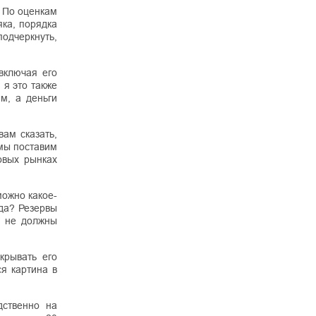
. По оценкам
яка, порядка
подчеркнуть,
включая его
 я это также
м, а деньги
ам сказать,
 мы поставим
овых рынках
можно какое-
гда? Резервы
и не должны
крывать его
ся картина в
дственно на