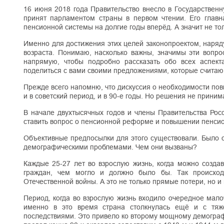
16 июня 2018 года Правительство внесло в Государствен
принят парламентом страны в первом чтении. Его главна
пенсионной системы на долгие годы вперёд. А значит не то
Именно для достижения этих целей законопроектом, наря
возраста. Понимаю, насколько важны, значимы эти вопр
напрямую, чтобы подробно рассказать обо всех аспект
поделиться с вами своими предложениями, которые счита
Прежде всего напомню, что дискуссия о необходимости повы
и в советский период, и в 90-е годы. Но решения не прини
В начале двухтысячных годов и члены Правительства Росс
ставить вопрос о пенсионной реформе и повышении пенсио
Объективные предпосылки для этого существовали. Было о
демографическими проблемами. Чем они вызваны?
Каждые 25-27 лет во взрослую жизнь, когда можно создав
граждан, чем могло и должно было бы. Так происход
Отечественной войны. А это не только прямые потери, но 
Период, когда во взрослую жизнь входило очередное мало
именно в это время страна столкнулась ещё и с тяже
последствиями. Это привело ко второму мощному демогра