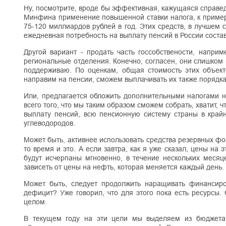
Ну, посмотрите, вроде бы эффективная, кажущаяся справе
Минфина применение повышенной ставки налога, к примеру,
75-120 миллиардов рублей в год. Этих средств, в лучшем с
ежедневная потребность на выплату пенсий в России соста
Другой вариант - продать часть госсобствености, напри
региональные отделения. Конечно, согласен, они слишком 
поддерживаю. По оценкам, общая стоимость этих объект
направим на пенсии, сможем выплачивать их также порядка
Или, предлагается обложить дополнительными налогами не
всего того, что мы таким образом сможем собрать, хватит,
выплату пенсий, всю пенсионную систему страны в край
углеводородов.
Может быть, активнее использовать средства резервных фон
то время и это. А если завтра, как я уже сказал, цены на 
будут исчерпаны мгновенно, в течение нескольких месяц
зависеть от цены на нефть, которая меняется каждый день.
Может быть, следует продолжить наращивать финансир
дефицит? Уже говорил, что для этого пока есть ресурсы. 
целом.
В текущем году на эти цели мы выделяем из бюджета 