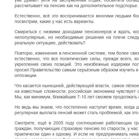
уже думает уйти на заслуженный отдых, посвятить больш
рассчитывает на пенсию как на дополнительное подспорье. 
Естественно, всё это воспринимается многими людьми бо
посмотрим, какие у нас есть варианты.
Смириться с низкими доходами пенсионеров и ждать, ког
непопулярные, но необходимые решения на плечи следую
реальную ситуацию, действовать?
Повторю, изменения в пенсионной системе, тем более свя
естественно, что все политические силы, прежде всего, 
укрепления своих позиций. Это неизбежные издержки по
просил Правительство самым серьёзным образом изучить и 
оппозиции.
Что касается нынешней, действующей власти, самое лёгкое,
на известные сложности, российская экономика чувствует
Мы, как минимум, ближайшие 7-10 лет сможем продолжать 
Но ведь мы знаем, что постепенно наступит время, когда д
регулярная выплата пенсий может стать проблемой, как это 
Смотрите, ещё в 2005 году соотношение работающих гр
граждан, получающих страховую пенсию по старости, у нас с
практически один к одному. И если не предпринимать ника