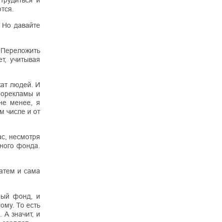
трудиться и
тся.
 Но давайте
 Переложить
т, учитывая
жат людей. И
аморекламы и
не менее, я
м числе и от
ас, несмотря
ного фонда.
затем и сама
ный фонд, и
ому. То есть
 А значит, и