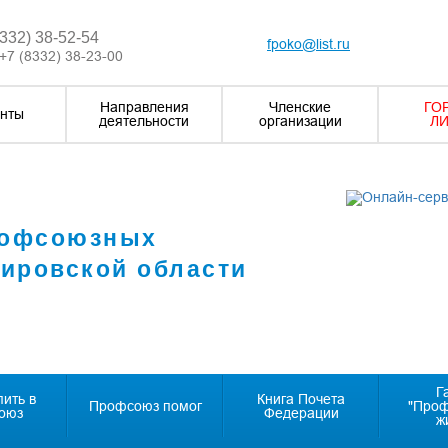
8332) 38-52-54
fpoko@list.ru
+7 (8332) 38-23-00
Направления
Членские
ГО
нты
деятельности
организации
ЛИ
рофсоюзных
Кировской области
Г
пить в
Книга Почета
Профсоюз помог
"Про
оюз
Федерации
ж