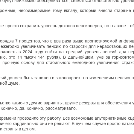
 будут неизбежно обесцениваться, снижаться относительно уровня
кромные, несоизмеримые тому вкладу, который внесли старшие 
 просто сохранить уровень доходов пенсионеров, но главное - о
порядка 7 процентов, что в два раза выше прогнозируемой инфля
 ежегодно увеличивать пенсию по старости для неработающих пе
зможность в 2024 году выйти на средний уровень пенсий для н
ню, это 14 тысяч 144 рубля). В дальнейшем, уже за горизонтом
 прочную основу для стабильного ежегодного увеличения страх
ий должен быть заложен в законопроект по изменениям пенсионн
нной Думе.
ьство какие-то другие варианты, другие резервы для обеспечения 
Конечно, да. Конечно, рассматривало.
времени проводило эту работу. Все возможные альтернативные сц
 ничего кардинально они не решают. В лучшем случае просто лата
и страны в целом.