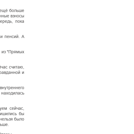
м ещё больше
онные взносы
ередь, пока
и пенсий. А
й из "Прямых
йчас считаю,
правданной и
внутреннего
 находилась
уем сейчас,
лишились бы
 нельзя было
льше.