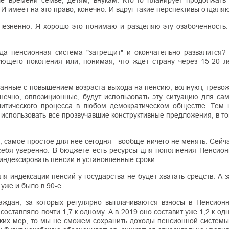
е времени семье, детям, внукам. Кто-то планирует продолжать 
И имеет на это право, конечно. И вдруг такие перспективы отдаляю
лезненно. Я хорошо это понимаю и разделяю эту озабоченность.
да пенсионная система "затрещит" и окончательно развалится?
щего поколения или, понимая, что ждёт страну через 15-20 ле
занные с повышением возраста выхода на пенсию, волнуют, трево
конечно, оппозиционные, будут использовать эту ситуацию для с
литического процесса в любом демократическом обществе. Тем 
использовать все прозвучавшие конструктивные предложения, в то
 самое простое для неё сегодня - вообще ничего не менять. Сейч
 себя уверенно. В бюджете есть ресурсы для пополнения Пенсион
индексировать пенсии в установленные сроки.
ля индексации пенсий у государства не будет хватать средств. А 
уже и было в 90-е.
аждан, за которых регулярно выплачиваются взносы в Пенсион
оставляло почти 1,7 к одному. А в 2019 оно составит уже 1,2 к одн
ких мер, то мы не сможем сохранить доходы пенсионной системы.