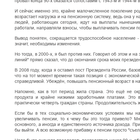
провал конца 90-х оказался сопоставим с 1943-м и 1944-м
И сейчас именно это, крайне малочисленное поколение род
возрастает нагрузка и на пенсионную систему, ведь она у 
людей, работающих сегодня, идут на выплаты нынешним
работали, направляли взносы, чтобы выплачивать пенсии 
Вывод понятен, сокращается трудоспособное население -
значит, необходимы изменения.
Но тогда, в 2000-х, я был против них. Говорил об этом и н
линий" прямо сказал, что до окончания срока моих презид
В 2008 году, когда я оставил пост Президента России, ба
что на тот момент времени такая позиция с экономической
справедливой. Убеждён, повышать пенсионный возраст в на
Напомню, как в тот период жила страна. Это ещё не ок
продукта и крайне низкими заработными платами. Это 
практически четверть граждан страны. Продолжительность 
Если бы в тех социально-экономических условиях мы нач
увеличивать пенсии, то к чему бы это тогда привело? М
основного, а иногда и единственного источника дохода. П
бы выйти. А всю возможную прибавку к пенсии просто "съел