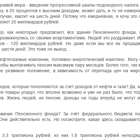
дливой мера - введение прогрессивной шкалы подоходного налога
 в 20 процентов к высоким доходам, может дать, и то не наверн
лучае, хватит на шесть дней. Потому что ежедневная, я хочу это 
вляет 20 миллиардов рублей.
мер, как некоторые предлагают, все здания Пенсионного фонда, 
размахнулись со своими апартаментами. Людей это раздражает. И
ов - 120 миллиардов рублей. Но даже если мы все их продади
 шести дней. Это тоже не выход.
фтегазовые компании, топливно-энергетический комплекс. Могу в
 чтобы выплачивать пенсии максимум пару месяцев. Более того, так
не уязвимое положение, в зависимость от перепада цен на мир
дов, которые пополняются за счет доходов от нефти и газа? Да, 
эти товары упадут, что вполне возможно и уже не раз было, что то
ев. Жизнь людей, их пенсии, доходы на годы вперёд не могут 
ование Пенсионного фонда? За счёт федерального бюджета по
Они действительно есть. Но посмотрите, какая здесь складывает
3,3 триллиона рублей, из них 1,8 триллиона рублей непосре