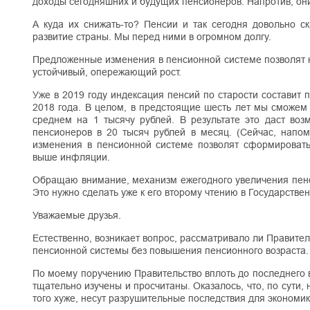
доходы сегодняшних и будущих пенсионеров. Напротив, они
А куда их снижать-то? Пенсии и так сегодня довольно с
развитие страны. Мы перед ними в огромном долгу.
Предложенные изменения в пенсионной системе позволят не
устойчивый, опережающий рост.
Уже в 2019 году индексация пенсий по старости составит 
2018 года. В целом, в предстоящие шесть лет мы сможем
среднем на 1 тысячу рублей. В результате это даст во
пенсионеров в 20 тысяч рублей в месяц. (Сейчас, напом
изменения в пенсионной системе позволят сформировать
выше инфляции.
Обращаю внимание, механизм ежегодного увеличения пенс
Это нужно сделать уже к его второму чтению в Государстве
Уважаемые друзья.
Естественно, возникает вопрос, рассматривало ли Правител
пенсионной системы без повышения пенсионного возраста. 
По моему поручению Правительство вплоть до последнего 
тщательно изучены и просчитаны. Оказалось, что, по сути,
того хуже, несут разрушительные последствия для экономик