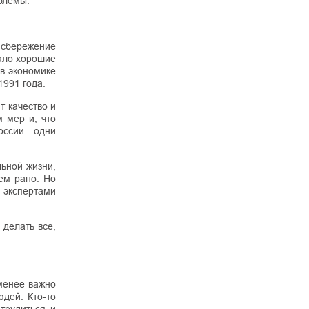
блемы.
 сбережение
ало хорошие
в экономике
1991 года.
т качество и
 мер и, что
оссии - одни
льной жизни,
сем рано. Но
 экспертами
делать всё,
 менее важно
дей. Кто-то