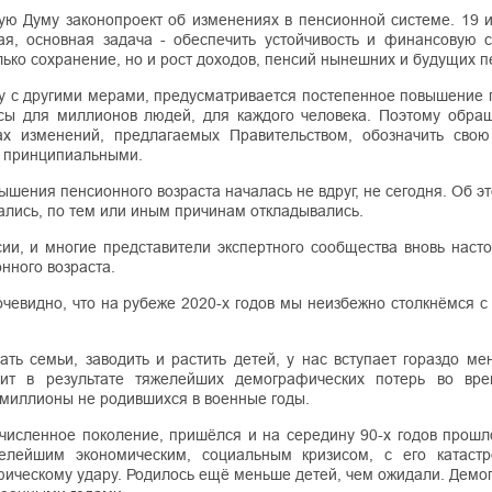
ную Думу законопроект об изменениях в пенсионной системе. 19 
я, основная задача - обеспечить устойчивость и финансовую с
лько сохранение, но и рост доходов, пенсий нынешних и будущих 
ду с другими мерами, предусматривается постепенное повышение 
осы для миллионов людей, для каждого человека. Поэтому обра
ах изменений, предлагаемых Правительством, обозначить сво
ю принципиальными.
шения пенсионного возраста началась не вдруг, не сегодня. Об э
мались, по тем или иным причинам откладывались.
ии, и многие представители экспертного сообщества вновь насто
нного возраста.
чевидно, что на рубеже 2020-х годов мы неизбежно столкнёмся с
ать семьи, заводить и растить детей, у нас вступает гораздо м
ит в результате тяжелейших демографических потерь во вр
и миллионы не родившихся в военные годы.
численное поколение, пришёлся и на середину 90-х годов прошло
лейшим экономическим, социальным кризисом, с его катаст
фическому удару. Родилось ещё меньше детей, чем ожидали. Демо