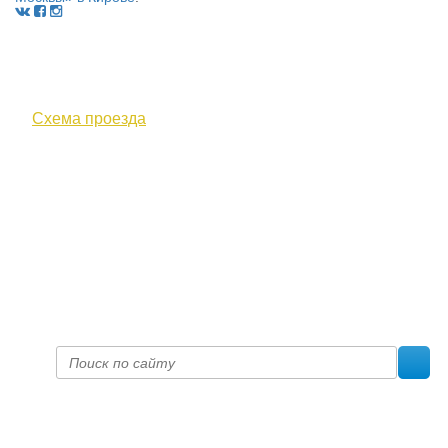
610000, г. Киров, Кировская обл.,
ул. Московская, д. 10
Схема проезда
+7 (8332) 38-52-54
Факс +7 (8332) 38-23-00
prof@inform28.kirov.ru
fpoko@list.ru
Политика конфиденциальности
© 2017 «Федерация профсоюзных организаций Кировской