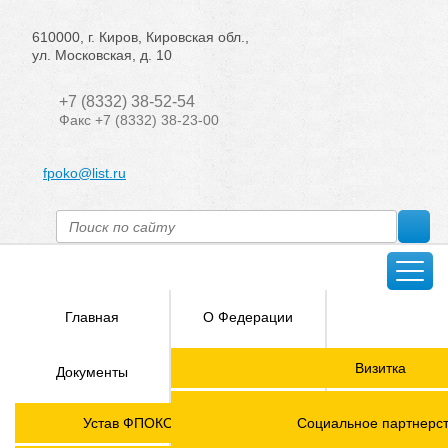
610000, г. Киров, Кировская обл.,
ул. Московская, д. 10
+7 (8332) 38-52-54
Факс +7 (8332) 38-23-00
fpoko@list.ru
Главная
О Федерации
Направления
Визитка
Документы
деятельности
Председатель ФПОК
Членские
ГОРЯЧАЯ
Устав ФПОКО с изменениями от 2026 года
Социальное партнерс
организации
ЛИНИЯ!