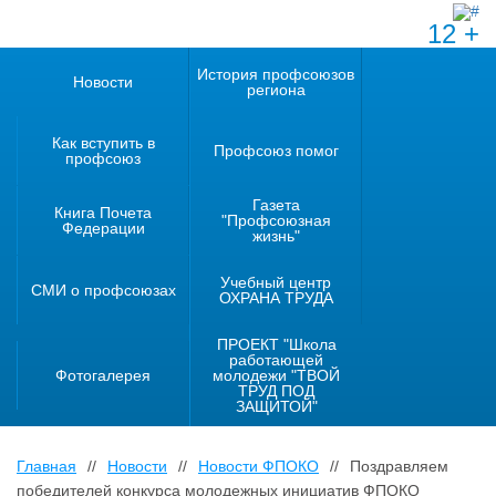
12 +
История профсоюзов
Новости
региона
Как вступить в
Профсоюз помог
профсоюз
Газета
Книга Почета
"Профсоюзная
Федерации
жизнь"
Учебный центр
СМИ о профсоюзах
ОХРАНА ТРУДА
ПРОЕКТ "Школа
работающей
Фотогалерея
молодежи "ТВОЙ
ТРУД ПОД
ЗАЩИТОЙ"
Главная
//
Новости
//
Новости ФПОКО
//
Поздравляем
победителей конкурса молодежных инициатив ФПОКО