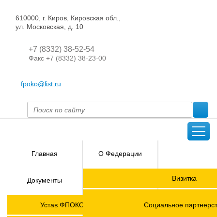
610000, г. Киров, Кировская обл.,
ул. Московская, д. 10
+7 (8332) 38-52-54
Факс +7 (8332) 38-23-00
fpoko@list.ru
Главная
О Федерации
Направления
Визитка
Документы
деятельности
Председатель ФПОК
Членские
ГОРЯЧАЯ
Устав ФПОКО с изменениями от 2026 года
Социальное партнерс
организации
ЛИНИЯ!