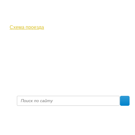
610000, г. Киров, Кировская обл.,
ул. Московская, д. 10
Схема проезда
+7 (8332) 38-52-54
Факс +7 (8332) 38-23-00
prof@inform28.kirov.ru
fpoko@list.ru
Политика конфиденциальности
© 2017 «Федерация профсоюзных организаций Кировской
области»