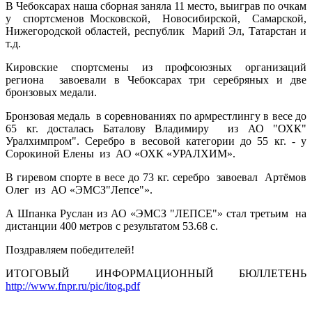
В Чебоксарах наша сборная заняла 11 место, выиграв по очкам
у спортсменов Московской, Новосибирской, Самарской,
Нижегородской областей, республик Марий Эл, Татарстан и
т.д.
Кировские спортсмены из профсоюзных организаций
региона завоевали в Чебоксарах три серебряных и две
бронзовых медали.
Бронзовая медаль в соревнованиях по армрестлингу в весе до
65 кг. досталась Баталову Владимиру из АО "ОХК"
Уралхимпром". Серебро в весовой категории до 55 кг. - у
Сорокиной Елены из АО «ОХК «УРАЛХИМ».
В гиревом спорте в весе до 73 кг. серебро завоевал Артёмов
Олег из АО «ЭМСЗ"Лепсе"».
А Шпанка Руслан из АО «ЭМСЗ "ЛЕПСЕ"» стал третьим на
дистанции 400 метров с результатом 53.68 с.
Поздравляем победителей!
ИТОГОВЫЙ ИНФОРМАЦИОННЫЙ БЮЛЛЕТЕНЬ
http://www.fnpr.ru/pic/itog.pdf