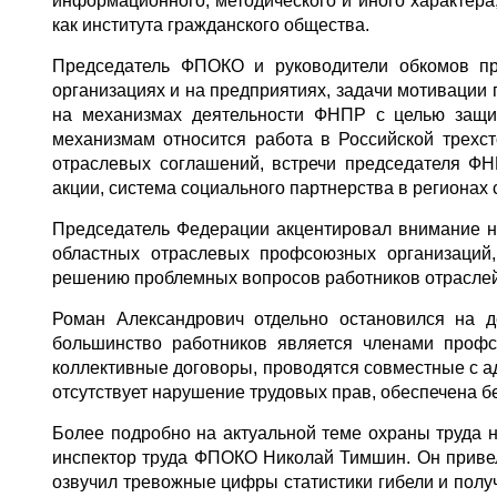
информационного, методического и иного характер
как института гражданского общества.
Председатель ФПОКО и руководители обкомов п
организациях и на предприятиях, задачи мотивации
на механизмах деятельности ФНПР с целью защит
механизмам относится работа в Российской трехс
отраслевых соглашений, встречи председателя 
акции, система социального партнерства в регионах 
Председатель Федерации акцентировал внимание на
областных отраслевых профсоюзных организаций
решению проблемных вопросов работников отраслей
Роман Александрович отдельно остановился на 
большинство работников является членами профс
коллективные договоры, проводятся совместные с а
отсутствует нарушение трудовых прав, обеспечена бе
Более подробно на актуальной теме охраны труда 
инспектор труда ФПОКО Николай Тимшин. Он привел
озвучил тревожные цифры статистики гибели и полу