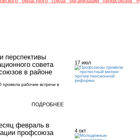
овского областного союза организаций профсоюзов «
и перспективы
17
июл
ационного совета
союзов в районе
 провела рабочие встречи в
ПОДРОБНЕЕ
есяц февраль в
4
окт
зации профсоюза