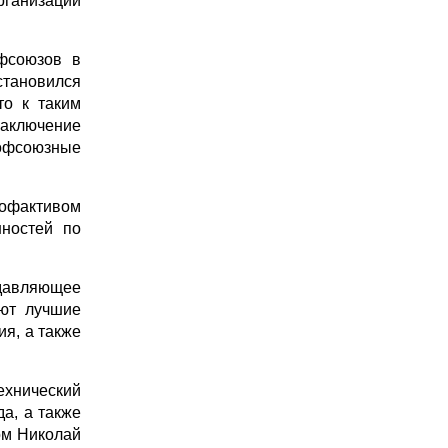
рганизаций
фсоюзов в
становился
то к таким
заключение
рофсоюзные
рофактивом
нностей по
одавляющее
уют лучшие
я, а также
ехнический
а, а также
ом Николай