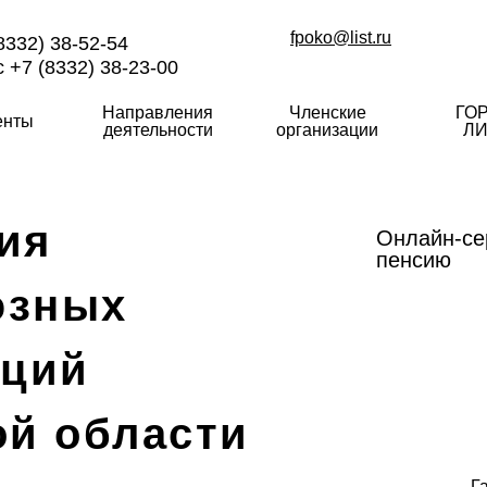
fpoko@list.ru
8332) 38-52-54
 +7 (8332) 38-23-00
Направления
Членские
ГО
енты
деятельности
организации
ЛИ
ия
Онлайн-се
пенсию
юзных
аций
ой области
Г