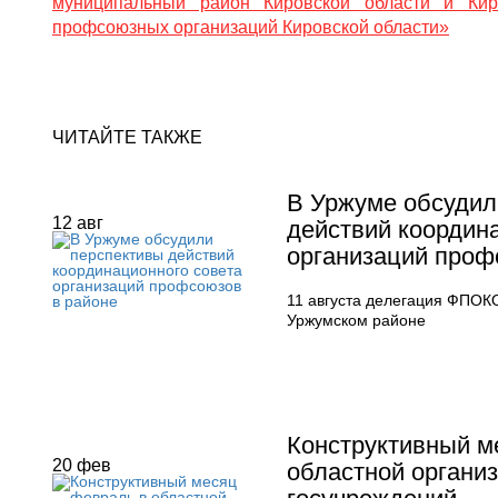
муниципальный район Кировской области и Кир
профсоюзных организаций Кировской области»
ЧИТАЙТЕ ТАКЖЕ
В Уржуме обсудил
12
авг
действий координ
организаций проф
11 августа делегация ФПОКО
Уржумском районе
Конструктивный м
20
фев
областной органи