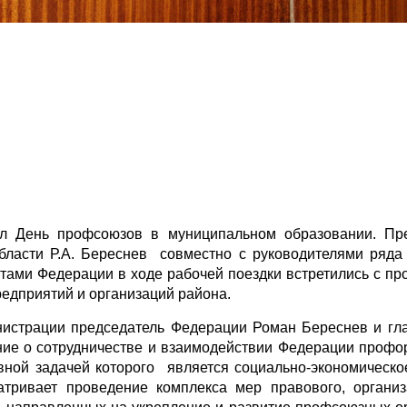
л День профсоюзов в муниципальном образовании. Пре
ласти Р.А. Береснев совместно с руководителями ряда
ами Федерации в ходе рабочей поездки встретились с пр
едприятий и организаций района.
истрации председатель Федерации Роман Береснев и гл
ие о сотрудничестве и взаимодействии Федерации профо
вной задачей которого является социально-экономическо
тривает проведение комплекса мер правового, организ