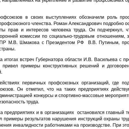
а, направленных на укрепление и развитие профсоюзных о
рофсоюзов в своих выступлениях обозначили роль про
 профсоюзного членства. Роман Александрович подробно о
ы прав и интересов человека труда. Он подчеркнул, ч
торонней комиссии по социально-трудовым отношениям, 
ФНПР М.В. Шмакова с Президентом РФ В.В. Путиным, п
страны.
 итогах встреч Губернатора области И.В. Васильева с п
, привел примеры конструктивных решений и договоре
.
действиях первичных профсоюзных организаций, где п
оюзов. Он отметил, что на таких предприятиях действ
дминистрацией конкурсы и спортивно-массовые мероприяти
зопасность труда.
на предприятиях и в организациях остановился главный т
 примеры результатов нарушения инструкций охраны труд
чения инвалидности работниками на производстве. При эт