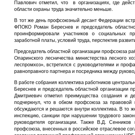
Павлович отметил, что в организациях, где дей
области охраны труда значительно меньше.
В тот же день профсоюзный десант Федерации встре
ФПОКО Роман Береснев и председатель областно
проинформировали участников о социальных пр
заработной платы, условий труда, перспектив развит
Председатель областной организации профсоюза раб
Опаринского лесничества министерства лесного х
леспромхоз», встретился с руководителями и проф
равноправного партнера и посредника между руково
В работе собрания коллектива работников централ
Береснев и председатель областной организации 
Дмитриевич отметил преимущества создания и де
подчеркнул, что в обком профсоюза за правовой
обсуждаются и решаются внутри коллектива. В то ж
инспекцию, санкции при нарушении трудового зако
руководителя организации. Также В.Д. Сеннико
профсоюза, внесенных в российское отраслевое сог