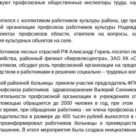
ствуют профсоюзные общественные инспекторы труда, н
тился с коллективом работников культуры района, где пр
й организации профсоюза работников культуры Надежд
оектах профсоюзов области, ответили на вопросы, к
ия культурных объектов на селе.
отников лесных отраслей РФ Александр Горель посетил ле
озяйства, районный филиал «Кировлесцентра», ЗАО ХК «
активом, обсудил роль профсоюзной организации на предп
дством и работниками в решении социально – трудовых во
ьной районной больницы приняли участие председатель Ф
профсоюза работников здравоохранения Валерий Сеннико
ятельности профсоюзной организации в учреждениях о
 помощью обращается до 2000 человек в год, при это
е время, при обращении работника - не члена профсоюза 
нодательства в размере до 400 тысяч рублей выносятся в
в проинформировал работников больницы о преимущест
лашение. В итоге мероприятия была создана инициативная