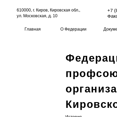
610000, г. Киров, Кировская обл.,
+7 (
ул. Московская, д. 10
Факс
Главная
О Федерации
Докум
Федерац
профсо
организ
Кировск
История