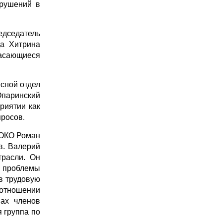
арушений в
едседатель
а Хитрина
асающиеся
сной отдел
Опаринский
риятии как
просов.
ПОКО Роман
в. Валерий
трасли. Он
м проблемы
в трудовую
 отношении
вах членов
 группа по