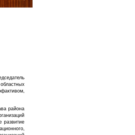
дседатель
 областных
офактивом,
ава района
рганизаций
е развитие
ационного,