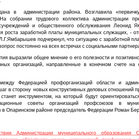
.
дана в администрации района. Возглавила «первичк
 На собрании трудового коллектива администрации пр
госучреждений и общественного обслуживания Леонид 
 роста заработной платы муниципальных служащих, - отм
 Л.Г.Ямбарышев подчеркнул, что ситуацию с заработной пл
 вопрос постоянно на всех встречах с социальными партнер
тия выразили общее мнение о его полезности и позитивн
ных организаций, направленные в конечном счете на 
между Федерацией профорганизаций области и админ
 шаг в сторону новых конструктивных деловых отношений 
станет инструментом, на который будут ориентироватьс
национные советы организаций профсоюзов в муни
в в Опаринском районе председатель Федерации Роман Бер
вии Администрации муниципального образования О