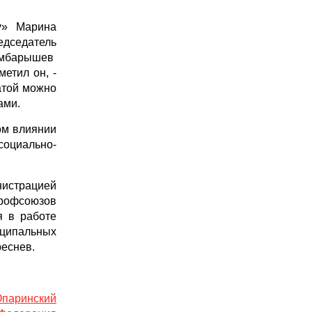
у» Марина
едседатель
Ямбарышев
етил он, -
атой можно
ами.
ом влиянии
социально-
истрацией
профсоюзов
я в работе
ципальных
еснев.
паринский