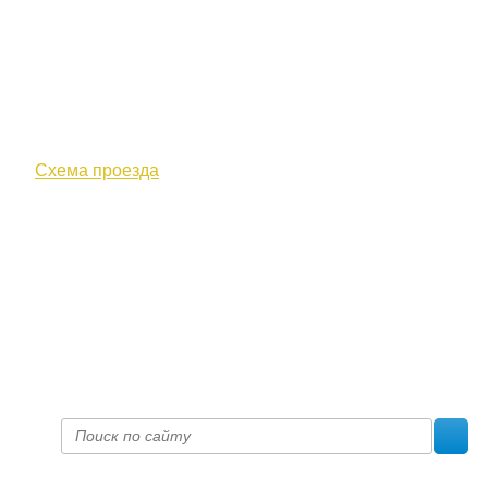
610000, г. Киров, Кировская обл.,
ул. Московская, д. 10
Схема проезда
+7 (8332) 38-52-54
Факс +7 (8332) 38-23-00
prof@inform28.kirov.ru
fpoko@list.ru
Политика конфиденциальности