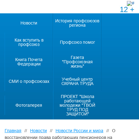
12 +
История профсоюзов
Новости
региона
Как вступить в
Профсоюз помог
профсоюз
Газета
Книга Почета
"Профсоюзная
Федерации
жизнь"
Учебный центр
СМИ о профсоюзах
ОХРАНА ТРУДА
ПРОЕКТ "Школа
работающей
Фотогалерея
молодежи "ТВОЙ
ТРУД ПОД
ЗАЩИТОЙ"
Главная
//
Новости
//
Новости России и мира
//
О
восстановлении права работающих пенсионеров на