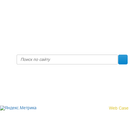
+7 (8332) 38-52-54
Факс +7 (8332) 38-23-00
prof@inform28.kirov.ru
fpoko@list.ru
Политика конфиденциальности
© 2017 «Федерация профсоюзных организаций Кировской
области»
Создание сайта -
Web Case