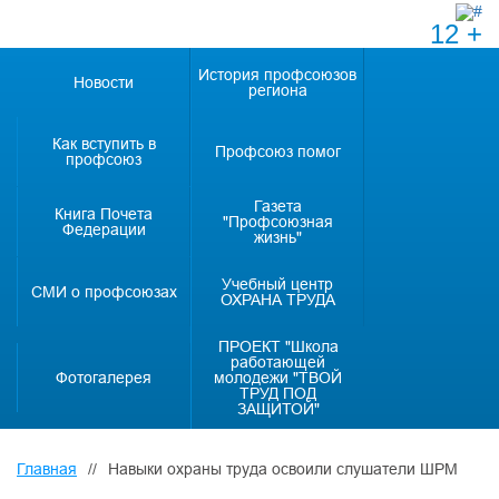
12 +
История профсоюзов
Новости
региона
Как вступить в
Профсоюз помог
профсоюз
Газета
Книга Почета
"Профсоюзная
Федерации
жизнь"
Учебный центр
СМИ о профсоюзах
ОХРАНА ТРУДА
ПРОЕКТ "Школа
работающей
Фотогалерея
молодежи "ТВОЙ
ТРУД ПОД
ЗАЩИТОЙ"
Главная
//
Навыки охраны труда освоили слушатели ШРМ