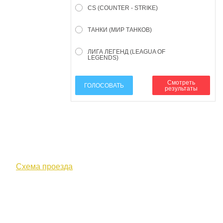
CS (COUNTER - STRIKE)
ТАНКИ (МИР ТАНКОВ)
ЛИГА ЛЕГЕНД (LEAGUA OF
LEGENDS)
Смотреть
ГОЛОСОВАТЬ
результаты
610000, г. Киров, Кировская обл.,
ул. Московская, д. 10
Схема проезда
+7 (8332) 38-52-54