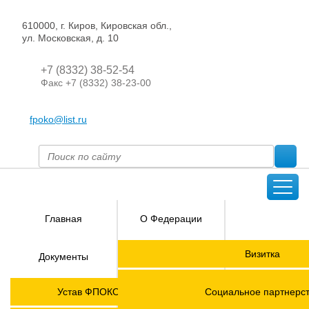
610000, г. Киров, Кировская обл.,
ул. Московская, д. 10
+7 (8332) 38-52-54
Факс +7 (8332) 38-23-00
fpoko@list.ru
Главная
О Федерации
Направления
Визитка
Документы
деятельности
Председатель ФПОК
Членские
ГОРЯЧАЯ
Устав ФПОКО с изменениями от 2026 года
Социальное партнерс
организации
ЛИНИЯ!