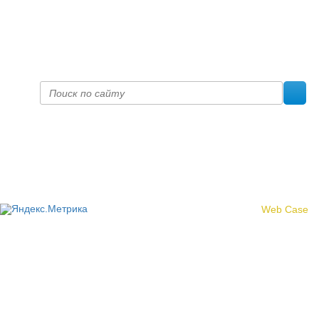
Факс +7 (8332) 38-23-00
prof@inform28.kirov.ru
fpoko@list.ru
Политика конфиденциальности
© 2017 «Федерация профсоюзных организаций Кировской
области»
Создание сайта -
Web Case