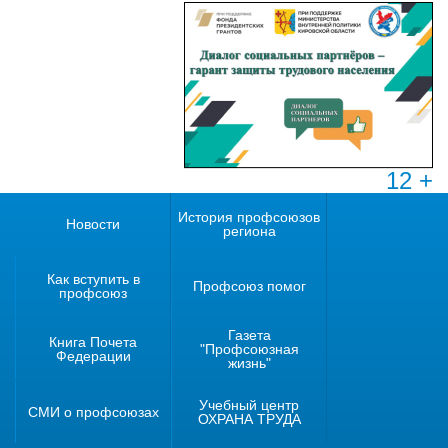
12 +
История профсоюзов
Новости
региона
Как вступить в
Профсоюз помог
профсоюз
Газета
Книга Почета
"Профсоюзная
Федерации
жизнь"
Учебный центр
СМИ о профсоюзах
ОХРАНА ТРУДА