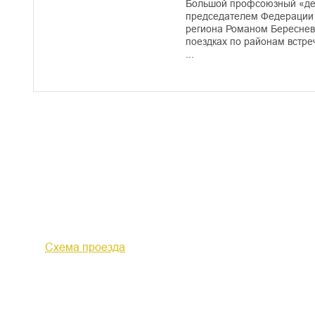
Большой профсоюзный «дес
председателем Федерации
региона Романом Береснев
поездках по районам встре
...
610000, г. Киров, Кировская обл.,
+7 (
ул. Московская, д. 10
Факс 
Схема проезда