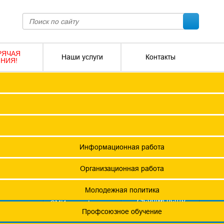
РЯЧАЯ
Наши услуги
Контакты
НИЯ!
ПОКО с изменениями от 2026 года
Социальное партнерство
Версия для слабовидящих
О
Регламент
Защита прав
12 +
я ФПОКО
Решения Конференций
Охрана труда
ешения Советов Федерации
Информационная работа
и
остановления президиумов
Организационная работа
Положения
Молодежная политика
азета
Учебный центр
фсоюзная
СМИ о профсоюзах
ОХРАНА ТРУДА
изнь"
х проведения специальной оценки условий труда (СОУТ)
Профсоюзное обучение