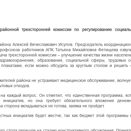
айонной трехсторонней комиссии по регулированию социаль
района Алексей Вячеславович Исупов. Председатель координацион
профсоюза работников АПК Татьяна Михайловна Фетищева озвуч
ача трехсторонней комиссии – улучшение качества жизни населен
здравоохранения, образования, социальной сферы, трудовых 
 плакатами, если можно обсудить за круглым столом и решить 
жителей района не устраивает медицинское обслуживание, волнуе
ытовых отходов.
на каждый вопрос. Он отметил, что единственная программа, кот
 инициатив, но она требует обязательного вложения денеж
 сторона вкладываться не готова, заявка не пройдет.
стных инициатив будет жестче, так как бюджет этой программы 
ого стола перешли на стадию конструктивного обсуждения. Приня