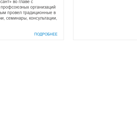
ант» во главе с
 профсоюзных организаций
ым провел традиционные в
чи, семинары, консультации,
ПОДРОБНЕЕ
prof@inform28.kirov.ru
8332) 38-52-54
+7 (8332) 38-23-00
fpoko@list.ru