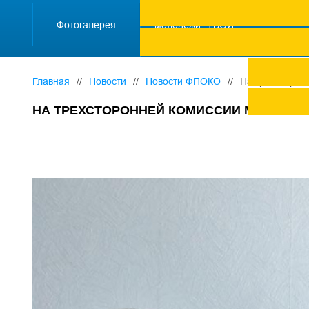
ПРОЕКТ "Школа
работающей
Фотогалерея
молодежи "ТВОЙ
ТРУД ПОД
ЗАЩИТОЙ"
Главная
//
Новости
//
Новости ФПОКО
//
На трехсторон
НА ТРЕХСТОРОННЕЙ КОМИССИИ МОЖНО О