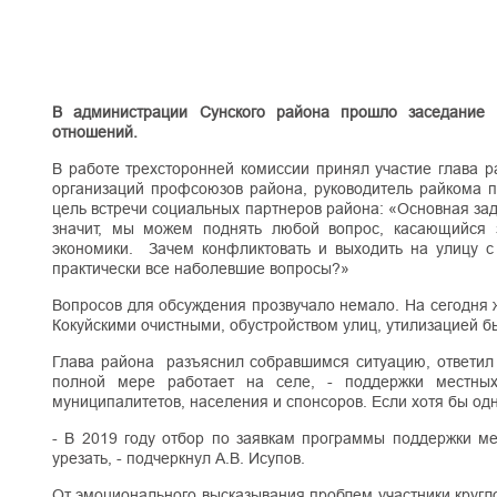
В администрации Сунского района прошло заседание р
отношений.
В работе трехсторонней комиссии принял участие глава 
организаций профсоюзов района, руководитель райкома 
цель встречи социальных партнеров района: «Основная зад
значит, мы можем поднять любой вопрос, касающийся 
экономики. Зачем конфликтовать и выходить на улицу с
практически все наболевшие вопросы?»
Вопросов для обсуждения прозвучало немало. На сегодня 
Кокуйскими очистными, обустройством улиц, утилизацией б
Глава района разъяснил собравшимся ситуацию, ответил 
полной мере работает на селе, - поддержки местных
муниципалитетов, населения и спонсоров. Если хотя бы одна
- В 2019 году отбор по заявкам программы поддержки ме
урезать, - подчеркнул А.В. Исупов.
От эмоционального высказывания проблем участники кругл