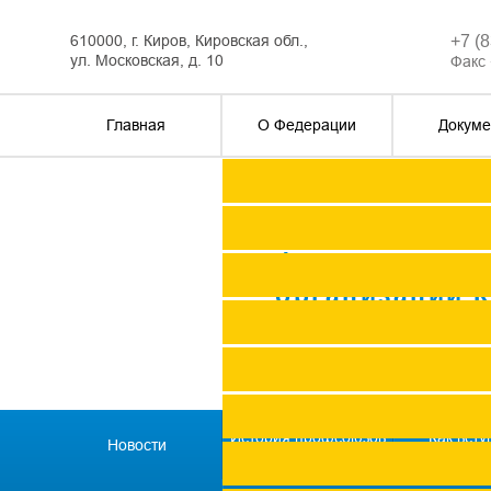
610000, г. Киров, Кировская обл.,
+7 (
ул. Московская, д. 10
Факс 
Главная
О Федерации
Докуме
Федерация п
организаций 
История профсоюзов
Как всту
Новости
региона
профс