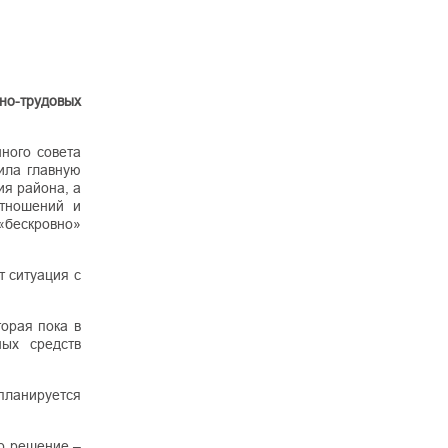
но-трудовых
ного совета
ила главную
ия района, а
отношений и
«бескровно»
т ситуация с
орая пока в
ных средств
планируется
то решение –