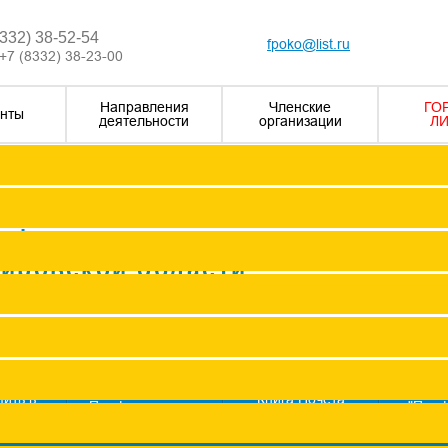
8332) 38-52-54
fpoko@list.ru
+7 (8332) 38-23-00
Направления
Членские
ГО
нты
деятельности
организации
ЛИ
Визитка
Устав Ф
Председатель ФПОК
рофсоюзных
Заместитель председател
Кировской области
Структура
Р
Членские организаци
П
Аппарат
Г
пить в
Книга Почета
Профсоюз помог
"Про
оюз
Федерации
ж
Сводные данные о результата
Молодежный совет