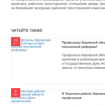
заключить районное трехстороннее соглашение между про
на ближайшее заседание районной трехсторонней комиссии
ЧИТАЙТЕ ТАКЖЕ
22
Профсоюзы Кировской обла
июн
пенсионной реформы!
Профсоюзы Кировской обла
принятия и реализации вн
в Государственную Думу Ф
закона «О внесении изменен
8
В Унинском районе Кировск
сен
профсоюзов