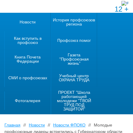
12 +
История профсоюзов
Новости
региона
Как вступить в
Профсоюз помог
профсоюз
Газета
Книга Почета
"Профсоюзная
Федерации
жизнь"
Учебный центр
СМИ о профсоюзах
ОХРАНА ТРУДА
ПРОЕКТ "Школа
работающей
Фотогалерея
молодежи "ТВОЙ
ТРУД ПОД
ЗАЩИТОЙ"
Главная
//
Новости
//
Новости ФПОКО
//
Молодые
профсоюзные лидеры встретились с Губернатором области