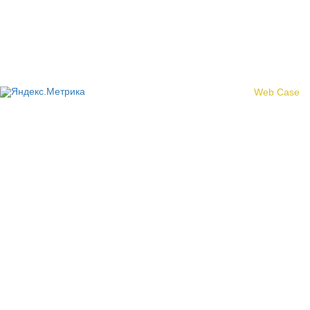
Политика конфиденциальности
© 2017 «Федерация профсоюзных организаций Кировской
области»
Создание сайта -
Web Case