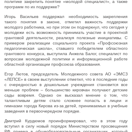
политике закрепить понятие «молодой специалист», а также
программ по их поддержке?
Игорь Васильев поддержал необходимость закрепления
такого понятия в законе, отметил важность поддержки
молодого работника, но при этом он подчеркнул, что сегодня у
молодежи есть возможность принимать участие в проектной
грантовой деятельности, реализуя полезные инициативы. С
примером реализации социального проекта «Профсоюзная
педагогическая школа», ставшего победителем областного
грантового конкурса, выступила Анжела Балог, специалист по
вопросам молодежной политики и информационной работе
областной организации профсоюза образования.
Егор Лютов, председатель Молодежного совета АО «ЭМСЗ
«ЛЕПСЕ» в своем выступлении отметил, что в последние годы
с очередностью в дошкольные учреждения становится все
меньше проблем – большинство кировчан получают детские
сады вовремя. Однако он высказал мнение о том, что
талантливым детям стало сложнее попасть в лицеи и
гимназии города Кирова из-за детей, принимаемых в учебные
заведения в первоочередном порядке.
Дмитрий Курдюмов проинформировал, что в этом году
вступил в силу новый порядок Министерством просвещения
РФ приема в общеобразовательные организации, который