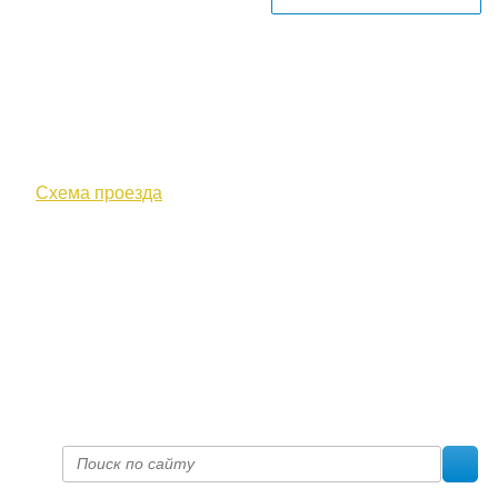
610000, г. Киров, Кировская обл.,
ул. Московская, д. 10
Схема проезда
+7 (8332) 38-52-54
Факс +7 (8332) 38-23-00
prof@inform28.kirov.ru
fpoko@list.ru