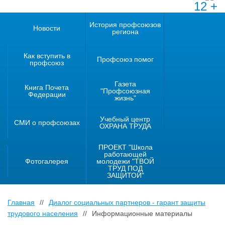
12 +
История профсоюзов
Новости
региона
Как вступить в
Профсоюз помог
профсоюз
Газета
Книга Почета
"Профсоюзная
Федерации
жизнь"
Учебный центр
СМИ о профсоюзах
ОХРАНА ТРУДА
ПРОЕКТ "Школа
работающей
Фотогалерея
молодежи "ТВОЙ
ТРУД ПОД
ЗАЩИТОЙ"
Главная
//
Диалог социальных партнеров - гарант защиты
трудового населения
//
Информационные материалы